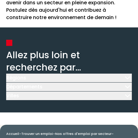
avenir dans un secteur en pleine expansion.
Postulez dès aujourd'hui et contribuez à
construire notre environnement de demain !
Allez plus loin et
recherchez par...
Régions
Icône d'illustration
Départements
Icône d'illustration
Villes
Icône d'illustration
Accueil
-
Trouver un emploi
-
Nos offres d'emploi par secteur
-