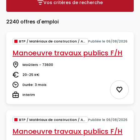
Vos critères de recherche
Vos critères de recherche
2240 offres d'emploi
BTP / Matériaux de construction / Architecture
Publiée le 06/08/2026
Manoeuvre travaux publics F/H
Moûtiers - 73600
Lieu
20-25 K€
Salaire
Durée: 3 mois
Durée
Ajouter 
Interim
Type
BTP / Matériaux de construction / Architecture
Publiée le 06/08/2026
Manoeuvre travaux publics F/H