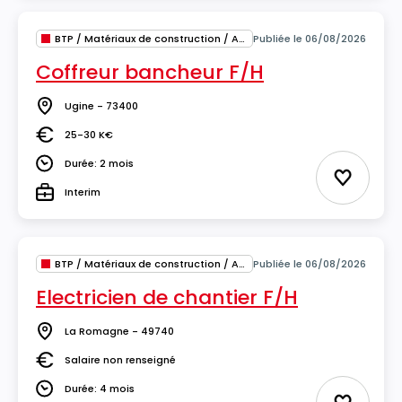
BTP / Matériaux de construction / Architecture
Publiée le 06/08/2026
Coffreur bancheur F/H
Ugine - 73400
Lieu
25-30 K€
Salaire
Durée: 2 mois
Durée
Ajouter 
Interim
Type
BTP / Matériaux de construction / Architecture
Publiée le 06/08/2026
Electricien de chantier F/H
La Romagne - 49740
Lieu
Salaire non renseigné
Salaire
Durée: 4 mois
Durée