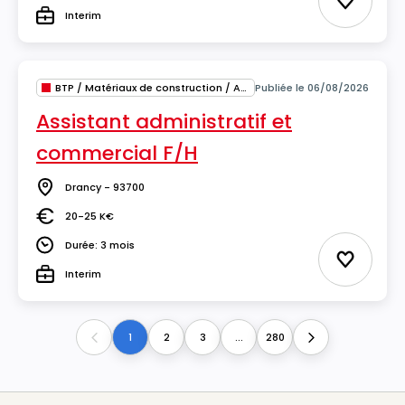
Ajouter 
Interim
Type
BTP / Matériaux de construction / Architecture
Publiée le 06/08/2026
Assistant administratif et
commercial F/H
Drancy - 93700
Lieu
20-25 K€
Salaire
Durée: 3 mois
Durée
Ajouter 
Interim
Type
1
2
3
...
280
Previous
Next