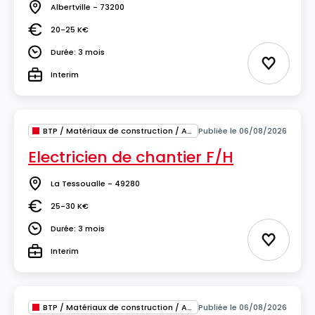
Albertville - 73200
Lieu
20-25 K€
Salaire
Durée: 3 mois
Durée
Ajouter 
Interim
Type
BTP / Matériaux de construction / Architecture
Publiée le 06/08/2026
Electricien de chantier F/H
La Tessoualle - 49280
Lieu
25-30 K€
Salaire
Durée: 3 mois
Durée
Ajouter 
Interim
Type
BTP / Matériaux de construction / Architecture
Publiée le 06/08/2026