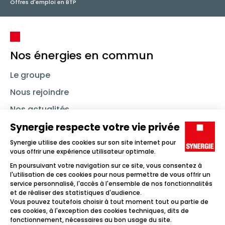
Offres d'emploi en BTP
Nos énergies en commun
Le groupe
Nous rejoindre
Nos actualités
Nous contacter
Linkedin
Synergie
Instagram
TikTok
Youtube
Trouver un emploi
Icône d'illustration
Candidats
Icône d'illustration