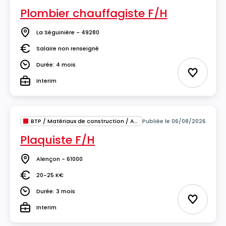
Plombier chauffagiste F/H
La Séguinière - 49280
Lieu
Salaire non renseigné
Salaire
Durée: 4 mois
Durée
Ajouter 
Interim
Type
BTP / Matériaux de construction / Architecture
Publiée le 06/08/2026
Plaquiste F/H
Alençon - 61000
Lieu
20-25 K€
Salaire
Durée: 3 mois
Durée
Ajouter 
Interim
Type