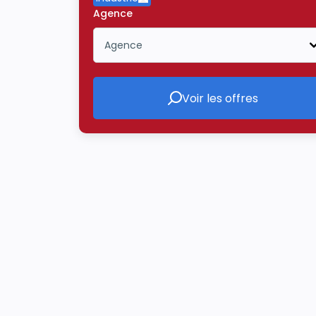
Supprimer le critère Industrie
Agence
Agence
Icône ouvrir la liste déroulante
Voir les offres
Voir les offres