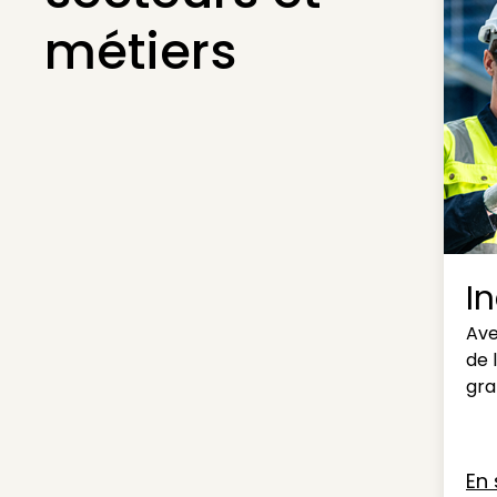
métiers
I
Ave
de 
gra
En 