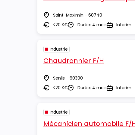
Saint-Maximin - 60740
Lieu
<20 K€
Durée: 4 mois
Interim
Salaire
Durée
Type
Industrie
Chaudronnier F/H
Senlis - 60300
Lieu
<20 K€
Durée: 4 mois
Interim
Salaire
Durée
Type
Industrie
Mécanicien automobile F/