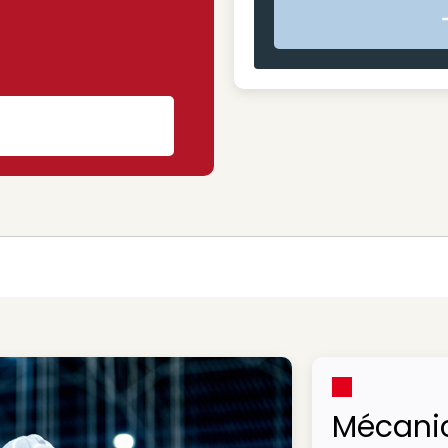
s
Mécani