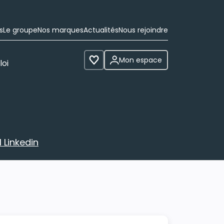
s
Le groupe
Nos marques
Actualités
Nous rejoindre
Mon espace
loi
Voir les favoris
 Linkedin
avec votre profil Linkedin