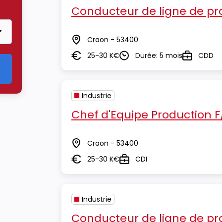
Conducteur de ligne de pr
Craon - 53400
Lieu
25-30 K€
Durée: 5 mois
CDD
Salaire
Durée
Type
Industrie
Chef d'Equipe Production F
Craon - 53400
Lieu
25-30 K€
CDI
Salaire
Type
Industrie
Conducteur de ligne de pr