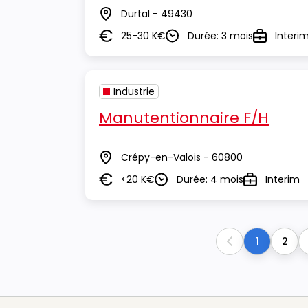
Durtal - 49430
Lieu
25-30 K€
Durée: 3 mois
Interi
Salaire
Durée
Type
Industrie
Manutentionnaire F/H
Crépy-en-Valois - 60800
Lieu
<20 K€
Durée: 4 mois
Interim
Salaire
Durée
Type
1
2
Previous