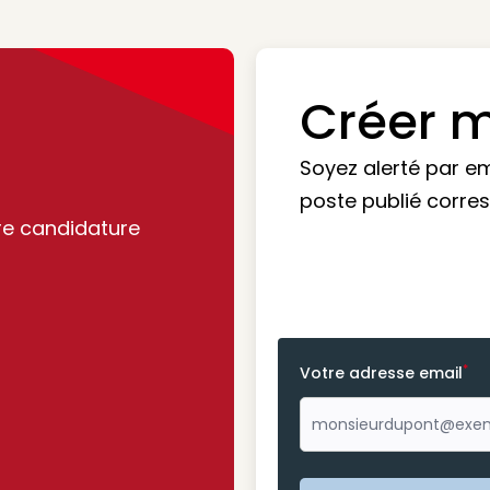
Créer m
Soyez alerté par e
poste publié corre
re candidature
*
Votre adresse email