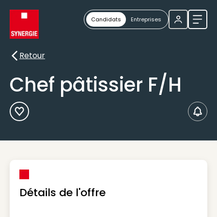
Candidats
Entreprises
Ouvri
Retour
Retour
Chef pâtissier F/H
Ajouter aux Favoris
Créer
Détails de l'offre