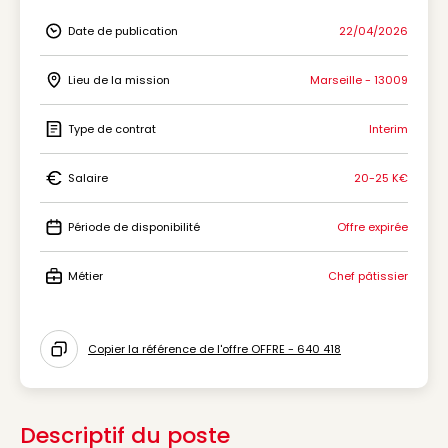
Date de publication
22/04/2026
Icon Date de publication
Lieu de la mission
Marseille - 13009
Icon Lieu de la mission
Type de contrat
Interim
Icon Type de contrat
Salaire
20-25 K€
Icon Salaire
Période de disponibilité
Offre expirée
Icon Période de disponibilité
Métier
Chef pâtissier
Icon Métier
Copier la référence de l'offre OFFRE - 640 418
Icon copy to clipboard
Descriptif du poste