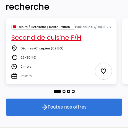
recherche
Loisirs / Hôtellerie / Restauration / Tourisme
Publiée le 07/08/2026
Second de cuisine F/H
Décines-Charpieu
(69150)
Lieu
25-30 K€
Salaire
2 mois
Durée
Ajouter aux
Interim
Type
Toutes nos offres
Toutes nos offres