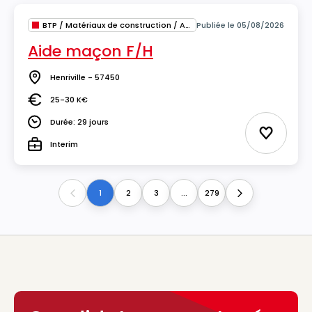
BTP / Matériaux de construction / Architecture
Publiée le 05/08/2026
Aide maçon F/H
Henriville - 57450
Lieu
25-30 K€
Salaire
Durée: 29 jours
Durée
Ajouter 
Interim
Type
1
2
3
...
279
Previous
Next