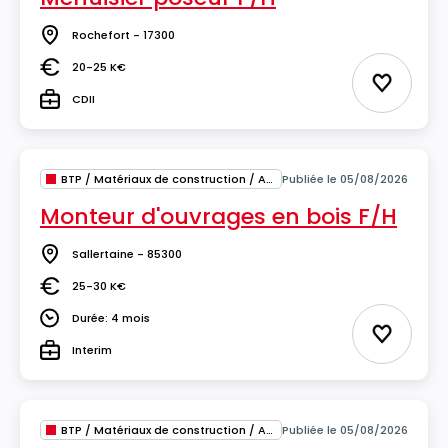
Rochefort - 17300
Lieu
20-25 K€
Salaire
Ajouter 
CDII
Type
BTP / Matériaux de construction / Architecture
Publiée le 05/08/2026
Monteur d'ouvrages en bois F/H
Sallertaine - 85300
Lieu
25-30 K€
Salaire
Durée: 4 mois
Durée
Ajouter 
Interim
Type
BTP / Matériaux de construction / Architecture
Publiée le 05/08/2026