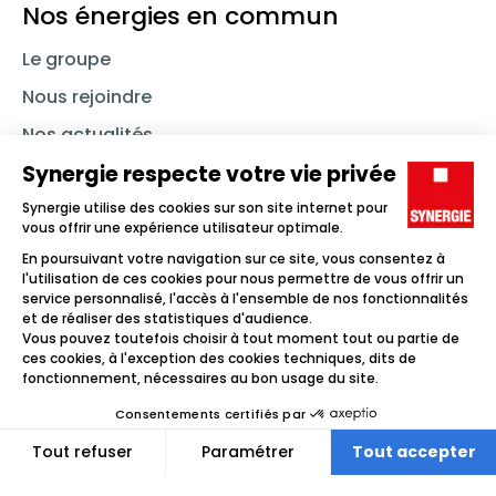
Nos énergies en commun
Le groupe
Nous rejoindre
Nos actualités
Nous contacter
Linkedin
Synergie
Instagram
TikTok
Youtube
Trouver un emploi
Icône d'illustration
Candidats
Icône d'illustration
Entreprises
Icône d'illustration
Nos agences
Icône d'illustration