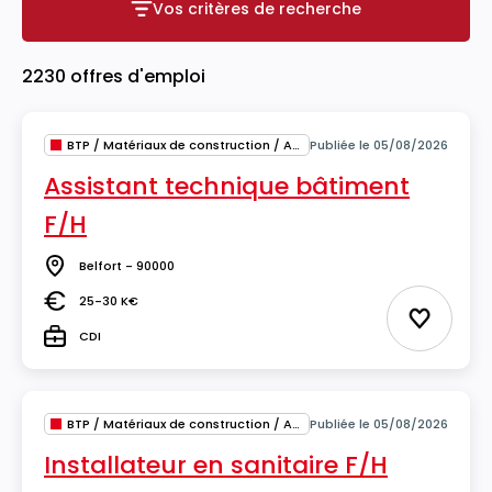
Vos critères de recherche
Vos critères de recherche
2230 offres d'emploi
BTP / Matériaux de construction / Architecture
Publiée le 05/08/2026
Assistant technique bâtiment
F/H
Belfort - 90000
Lieu
25-30 K€
Salaire
Ajouter 
CDI
Type
BTP / Matériaux de construction / Architecture
Publiée le 05/08/2026
Installateur en sanitaire F/H