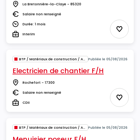
La Bretonnière-la-Claye - 85320
Lieu
Salaire non renseigné
Salaire
Durée: 1 mois
Durée
Ajouter 
Interim
Type
BTP / Matériaux de construction / Architecture
Publiée le 05/08/2026
Electricien de chantier F/H
Rochefort - 17300
Lieu
Salaire non renseigné
Salaire
Ajouter 
CDII
Type
BTP / Matériaux de construction / Architecture
Publiée le 05/08/2026
Menuisier poseur F/H