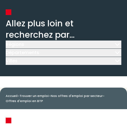
Allez plus loin et
recherchez par...
Régions
Icône d'illustration
Départements
Icône d'illustration
Villes
Icône d'illustration
Accueil
-
Trouver un emploi
-
Nos offres d'emploi par secteur
-
Offres d'emploi en BTP