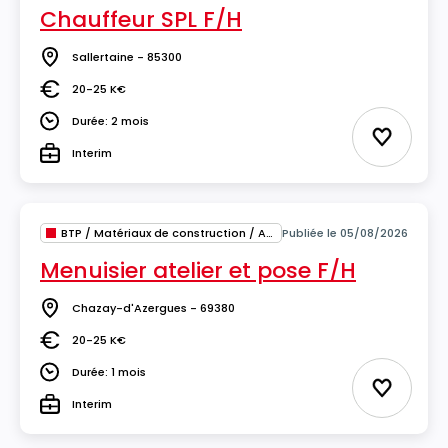
Chauffeur SPL F/H
Sallertaine - 85300
Lieu
20-25 K€
Salaire
Durée: 2 mois
Durée
Ajouter 
Interim
Type
BTP / Matériaux de construction / Architecture
Publiée le 05/08/2026
Menuisier atelier et pose F/H
Chazay-d'Azergues - 69380
Lieu
20-25 K€
Salaire
Durée: 1 mois
Durée
Ajouter 
Interim
Type