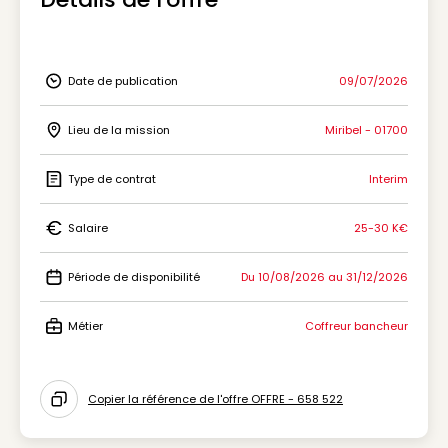
Date de publication
09/07/2026
Icon Date de publication
Lieu de la mission
Miribel - 01700
Icon Lieu de la mission
Type de contrat
Interim
Icon Type de contrat
Salaire
25-30 K€
Icon Salaire
Période de disponibilité
Du 10/08/2026 au 31/12/2026
Icon Période de disponibilité
Métier
Coffreur bancheur
Icon Métier
Copier la référence de l'offre OFFRE - 658 522
Icon copy to clipboard