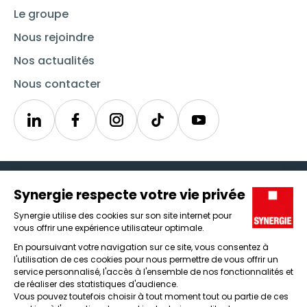
Le groupe
Nous rejoindre
Nos actualités
Nous contacter
Linkedin
Synergie
Instagram
TikTok
Youtube
Trouver un emploi
Icône d'illustration
Candidats
Icône d'illustration
Entreprises
Icône d'illustration
Nos agences
Icône d'illustration
Conditions générales d'utilisation et mentions légales
Protection des données