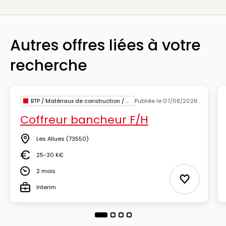
Autres offres liées à votre
recherche
BTP / Matériaux de construction / Architecture
Publiée le 07/08/2026
Coffreur bancheur F/H
Les Allues
(73550)
Lieu
25-30 K€
Salaire
2 mois
Durée
Ajouter au
Interim
Type