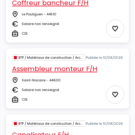
Coffreur bancheur F/H
Le Pouliguen - 44510
Lieu
Salaire non renseigné
Salaire
Ajouter 
CDI
Type
BTP / Matériaux de construction / Architecture
Publiée le 10/08/2026
Assembleur monteur F/H
Saint-Nazaire - 44600
Lieu
Salaire non renseigné
Salaire
Ajouter 
CDI
Type
BTP / Matériaux de construction / Architecture
Publiée le 10/08/2026
Canalisateur F/H