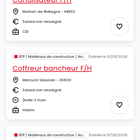
Montoir-de-Bretagne - 44550
Lieu
Salaire non renseigné
Salaire
Ajouter 
CDI
Type
BTP / Matériaux de construction / Architecture
Publiée le 10/08/2026
Coffreur bancheur F/H
Mercurol-Veaunes - 26600
Lieu
Salaire non renseigné
Salaire
Durée: 3 mois
Durée
Ajouter 
Interim
Type
BTP / Matériaux de construction / Architecture
Publiée le 10/08/2026