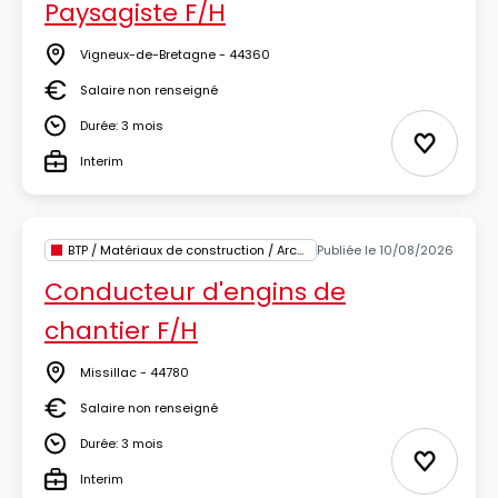
Paysagiste F/H
Vigneux-de-Bretagne - 44360
Lieu
Salaire non renseigné
Salaire
Durée: 3 mois
Durée
Ajouter 
Interim
Type
BTP / Matériaux de construction / Architecture
Publiée le 10/08/2026
Conducteur d'engins de
chantier F/H
Missillac - 44780
Lieu
Salaire non renseigné
Salaire
Durée: 3 mois
Durée
Ajouter 
Interim
Type