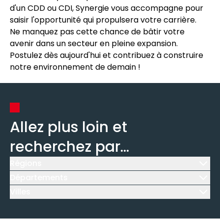
d'un CDD ou CDI, Synergie vous accompagne pour
saisir l'opportunité qui propulsera votre carrière.
Ne manquez pas cette chance de bâtir votre
avenir dans un secteur en pleine expansion.
Postulez dès aujourd'hui et contribuez à construire
notre environnement de demain !
Allez plus loin et
recherchez par...
Régions
Icône d'illustration
Départements
Icône d'illustration
Villes
Icône d'illustration