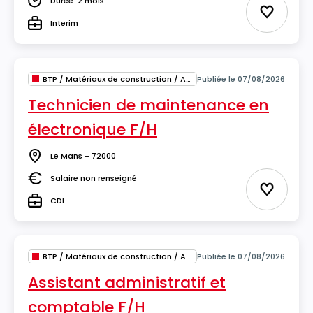
Durée: 2 mois
Durée
Ajouter 
Interim
Type
BTP / Matériaux de construction / Architecture
Publiée le 07/08/2026
Technicien de maintenance en
électronique F/H
Le Mans - 72000
Lieu
Salaire non renseigné
Salaire
Ajouter 
CDI
Type
BTP / Matériaux de construction / Architecture
Publiée le 07/08/2026
Assistant administratif et
comptable F/H