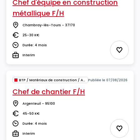
Chef d'équipe en construction
métallique F/H
Chambray-lès-Tours - 37170
Lieu
25-30 K€
Salaire
Durée: 4 mois
Durée
Ajouter 
Interim
Type
BTP / Matériaux de construction / Architecture
Publiée le 07/08/2026
Chef de chantier F/H
Argenteuil - 95100
Lieu
45-50 K€
Salaire
Durée: 4 mois
Durée
Ajouter 
Interim
Type