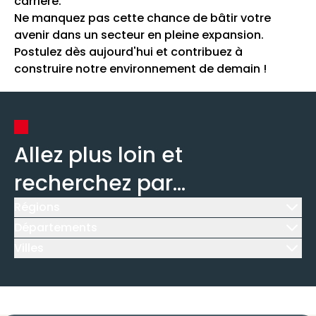
carrière.
Ne manquez pas cette chance de bâtir votre
avenir dans un secteur en pleine expansion.
Postulez dès aujourd'hui et contribuez à
construire notre environnement de demain !
Allez plus loin et
recherchez par...
Régions
Icône d'illustration
Départements
Icône d'illustration
Villes
Icône d'illustration