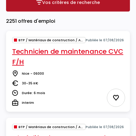
Vos critères de recherche
Vos critères de recherche
2251 offres d'emploi
BTP / Matériaux de construction / Architecture
Publiée le 07/08/2026
Technicien de maintenance CVC
F/H
Nice - 06000
Lieu
30-35 K€
Salaire
Durée: 6 mois
Durée
Ajouter 
Interim
Type
BTP / Matériaux de construction / Architecture
Publiée le 07/08/2026