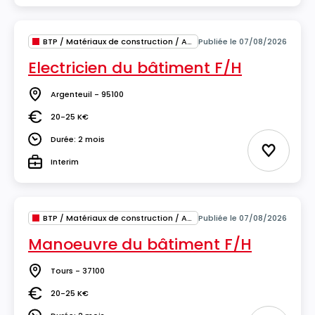
BTP / Matériaux de construction / Architecture
Publiée le 07/08/2026
Electricien du bâtiment F/H
Argenteuil - 95100
Lieu
20-25 K€
Salaire
Durée: 2 mois
Durée
Ajouter 
Interim
Type
BTP / Matériaux de construction / Architecture
Publiée le 07/08/2026
Manoeuvre du bâtiment F/H
Tours - 37100
Lieu
20-25 K€
Salaire