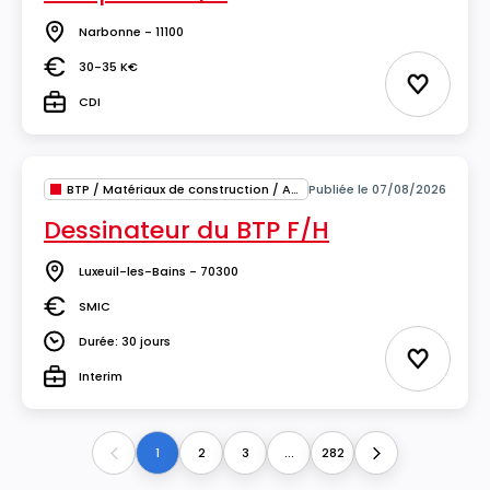
Narbonne - 11100
Lieu
30-35 K€
Salaire
Ajouter 
CDI
Type
BTP / Matériaux de construction / Architecture
Publiée le 07/08/2026
Dessinateur du BTP F/H
Luxeuil-les-Bains - 70300
Lieu
SMIC
Salaire
Durée: 30 jours
Durée
Ajouter 
Interim
Type
1
2
3
...
282
Previous
Next