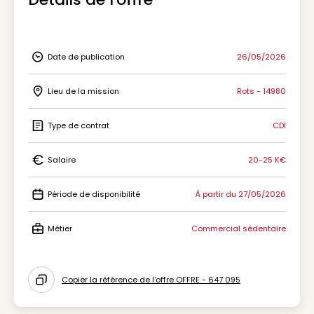
Date de publication
26/05/2026
Icon Date de publication
Lieu de la mission
Rots - 14980
Icon Lieu de la mission
Type de contrat
CDI
Icon Type de contrat
Salaire
20-25 K€
Icon Salaire
Période de disponibilité
À partir du 27/05/2026
Icon Période de disponibilité
Métier
Commercial sédentaire
Icon Métier
Copier la référence de l'offre OFFRE - 647 095
Icon copy to clipboard