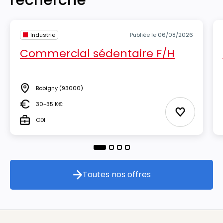
recherche
Industrie
Publiée le 06/08/2026
Commercial sédentaire F/H
Bobigny
(93000)
Lieu
30-35 K€
Salaire
Ajouter aux
CDI
Type
Toutes nos offres
Toutes nos offres