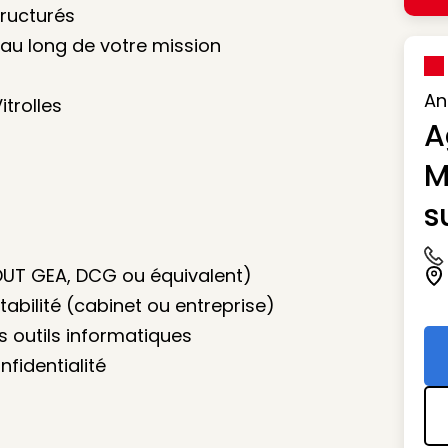
tructurés
u long de votre mission
An
itrolles
A
M
s
Ic
DUT GEA, DCG ou équivalent)
Ic
abilité (cabinet ou entreprise)
 outils informatiques
nfidentialité