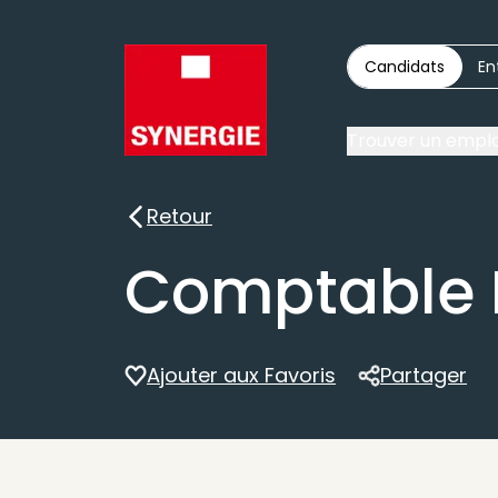
Candidats
En
Trouver un emplo
Retour
Retour
Comptable 
Ajouter aux Favoris
Partager
Partager