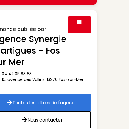
nonce publiée par
gence Synergie
Visuel générique des agen
artigues - Fos
ur Mer
04 42 05 83 83
ône téléphone
10, avenue des Vallins
,
13270
Fos-sur-Mer
ône adresse
Toutes les offres de l'agence
Toutes les offres de l'agence
Nous contacter
Nous contacter