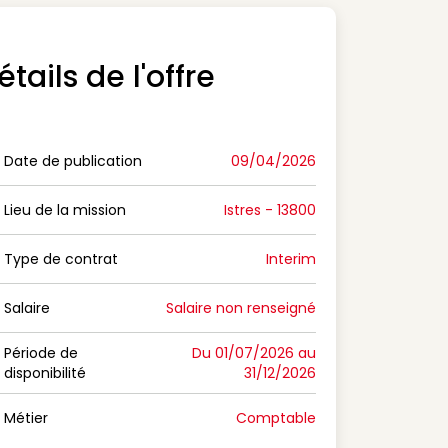
étails de l'offre
Date de publication
09/04/2026
n Date de publication
Lieu de la mission
Istres - 13800
n Lieu de la mission
Type de contrat
Interim
on Type de contrat
Salaire
Salaire non renseigné
n Salaire
Période de
Du 01/07/2026 au
disponibilité
31/12/2026
n Période de disponibilité
Métier
Comptable
n Métier