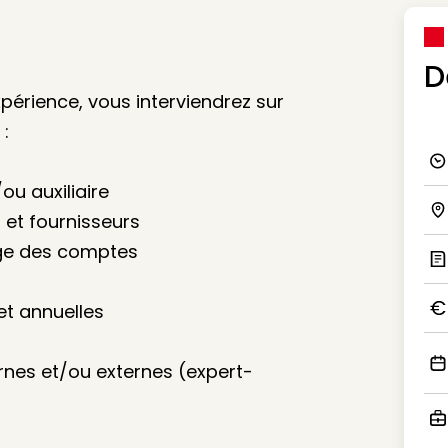
D
xpérience, vous interviendrez sur
 :
Ico
ou auxiliaire
s et fournisseurs
Ico
ge des comptes
Ic
et annuelles
Ico
rnes et/ou externes (expert-
Ico
Ico