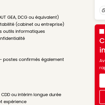
I
DUT GEA, DCG ou équivalent)
abilité (cabinet ou entreprise)
 outils informatiques
nfidentialité
C
i
s – postes confirmés également
Av
ra
, CDD ou intérim longue durée
et expérience