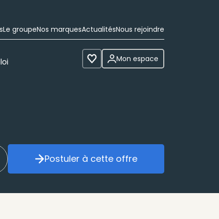
s
Le groupe
Nos marques
Actualités
Nous rejoindre
Mon espace
loi
Voir les favoris
Postuler à cette offre
réer mon alerte
Postuler à cette offre