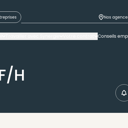
treprises
Nos agence
i
Travailler avec Synergie
Votre contrat
Conseils emp
F/H
C