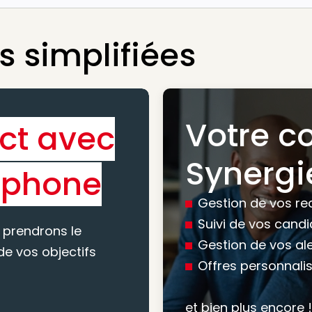
 simplifiées
Votre c
ct avec
Bénéfic
Synergi
éphone
experti
Gestion de vos re
conseil
Suivi de vos cand
 prendrons le
Gestion de vos al
e vos objectifs
Offres personnali
Nous vous accomp
votre recherche, en
et bien plus encore !