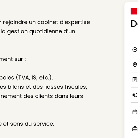
D
rejoindre un cabinet d’expertise
la gestion quotidienne d’un
Ico
ent sur :
Ico
ales (TVA, IS, etc.),
es bilans et des liasses fiscales,
Ic
gnement des clients dans leurs
Ico
Ico
 et sens du service.
Ico