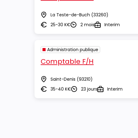
La Teste-de-Buch
(33260)
Lieu
25-30 K€
2 mois
Interim
Salaire
Durée
Type
Administration publique
Comptable F/H
Saint-Denis
(93210)
Lieu
35-40 K€
23 jours
Interim
Salaire
Durée
Type