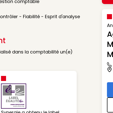
Gestion comptable
trôler - Fiabilité - Esprit d'analyse
An
A
nt
M
ialisé dans la comptabilité un(e)
M
Ic
Ic
Synergie a obtenu le label