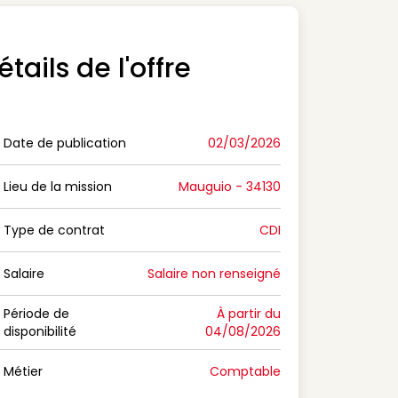
étails de l'offre
Date de publication
02/03/2026
n Date de publication
Lieu de la mission
Mauguio - 34130
n Lieu de la mission
Type de contrat
CDI
on Type de contrat
Salaire
Salaire non renseigné
n Salaire
Période de
À partir du
disponibilité
04/08/2026
n Période de disponibilité
Métier
Comptable
n Métier