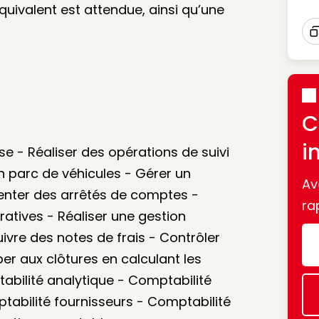
uivalent est attendue, ainsi qu’une
I
C
i
ise - Réaliser des opérations de suivi
n parc de véhicules - Gérer un
Av
ésenter des arrêtés de comptes -
ra
tratives - Réaliser une gestion
ivre des notes de frais - Contrôler
per aux clôtures en calculant les
abilité analytique - Comptabilité
tabilité fournisseurs - Comptabilité