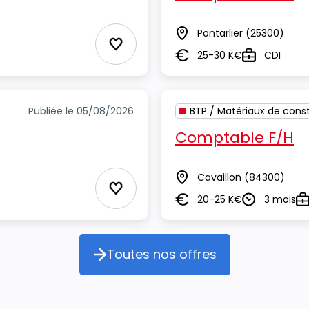
Pontarlier
(25300)
Lieu
Ajouter aux Favoris
25-30 K€
CDI
Salaire
Type
Publiée le 05/08/2026
BTP / Matériaux de const
Comptable F/H
Cavaillon
(84300)
Lieu
Ajouter aux Favoris
20-25 K€
3 mois
Salaire
Durée
Ty
Toutes nos offres
Toutes nos offres