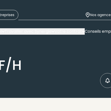
treprises
Nos agence
i
Travailler avec Synergie
Votre contrat
Conseils emp
F/H
C