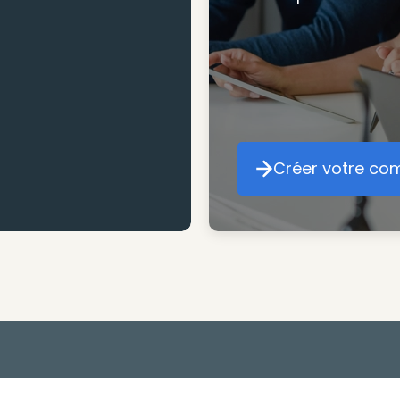
mesure pour maxim
atteindre vos objec
Créer votre co
Cr