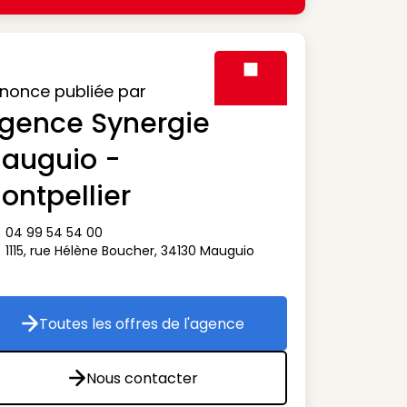
nonce publiée par
gence Synergie
Visuel générique des agen
auguio -
ontpellier
04 99 54 54 00
ône téléphone
1115, rue Hélène Boucher
,
34130
Mauguio
ône adresse
Toutes les offres de l'agence
Toutes les offres de l'agence
Nous contacter
Nous contacter