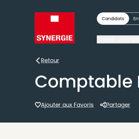
Candidats
En
Trouver un emplo
Retour
Retour
Comptable 
Ajouter aux Favoris
Partager
Partager