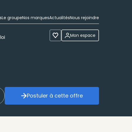
s
Le groupe
Nos marques
Actualités
Nous rejoindre
Mon espace
loi
Voir les favoris
Postuler à cette offre
réer mon alerte
Postuler à cette offre