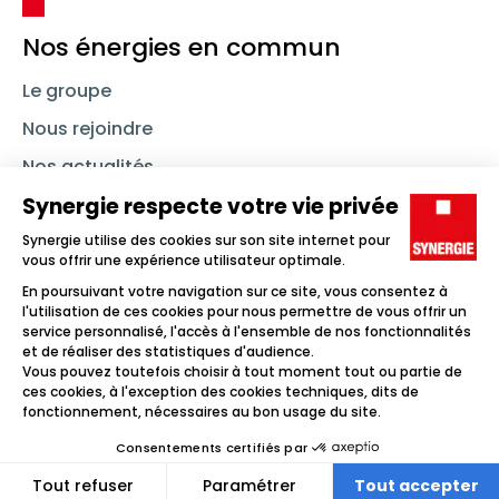
Nos énergies en commun
Le groupe
Nous rejoindre
Nos actualités
Nous contacter
Linkedin
Synergie
Instagram
TikTok
Youtube
Trouver un emploi
Icône d'illustration
Candidats
Icône d'illustration
Entreprises
Icône d'illustration
Nos agences
Icône d'illustration