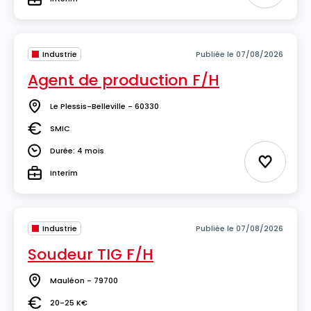
Type
Industrie
Publiée le 07/08/2026
Agent de production F/H
Le Plessis-Belleville - 60330
Lieu
SMIC
Salaire
Durée: 4 mois
Durée
Ajouter 
Interim
Type
Industrie
Publiée le 07/08/2026
Soudeur TIG F/H
Mauléon - 79700
Lieu
20-25 K€
Salaire