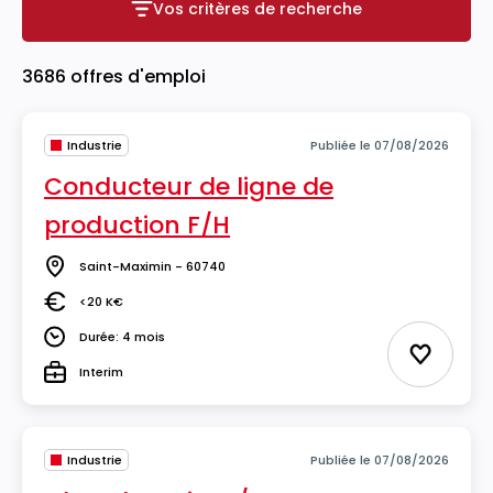
Vos critères de recherche
Vos critères de recherche
3686 offres d'emploi
Industrie
Publiée le 07/08/2026
Conducteur de ligne de
production F/H
Saint-Maximin - 60740
Lieu
<20 K€
Salaire
Durée: 4 mois
Durée
Ajouter 
Interim
Type
Industrie
Publiée le 07/08/2026