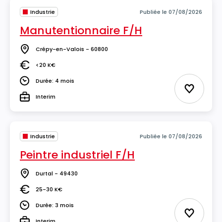
Industrie
Publiée le 07/08/2026
Manutentionnaire F/H
Crépy-en-Valois - 60800
Lieu
<20 K€
Salaire
Durée: 4 mois
Durée
Ajouter 
Interim
Type
Industrie
Publiée le 07/08/2026
Peintre industriel F/H
Durtal - 49430
Lieu
25-30 K€
Salaire
Durée: 3 mois
Durée
Ajouter 
Interim