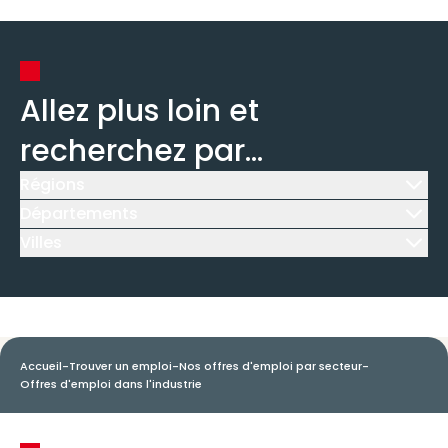
Allez plus loin et
recherchez par...
Régions
Icône d'illustration
Départements
Icône d'illustration
Villes
Icône d'illustration
Accueil
-
Trouver un emploi
-
Nos offres d'emploi par secteur
-
Offres d'emploi dans l'industrie