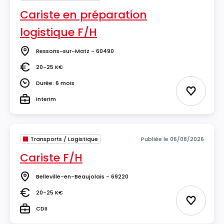
Cariste en préparation
logistique F/H
Ressons-sur-Matz - 60490
Lieu
20-25 K€
Salaire
Durée: 6 mois
Durée
Ajouter 
Interim
Type
Transports / Logistique
Publiée le 06/08/2026
Cariste F/H
Belleville-en-Beaujolais - 69220
Lieu
20-25 K€
Salaire
Ajouter 
CDII
Type