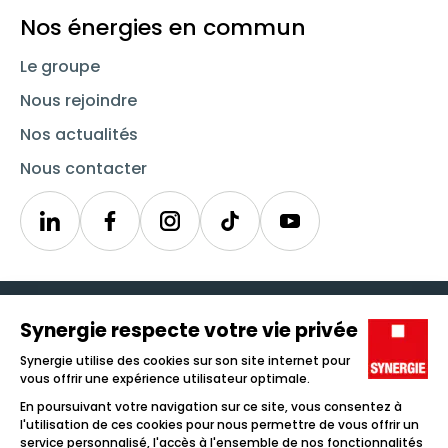
Nos énergies en commun
Le groupe
Nous rejoindre
Nos actualités
Nous contacter
Linkedin
Synergie
Instagram
TikTok
Youtube
Trouver un emploi
Icône d'illustration
Candidats
Icône d'illustration
Entreprises
Icône d'illustration
Nos agences
Icône d'illustration