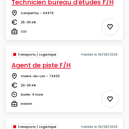
Technicien bureau d'études F/H
Carquefou - 44470
Lieu
25-30 K€
Salaire
Ajouter 
CDI
Type
Transports / Logistique
Publiée le 06/08/2026
Agent de piste F/H
Viviers-du-Lac - 73420
Lieu
20-25 K€
Salaire
Durée: 4 mois
Durée
Ajouter 
Interim
Type
Transports / Logistique
Publiée le 06/08/2026