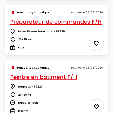
Transports / Logistique
Publiée le 06/08/2026
Préparateur de commandes F/H
Belleville-en-Beaujolais - 69220
Lieu
20-25 K€
Salaire
Ajouter 
CDII
Type
Transports / Logistique
Publiée le 06/08/2026
Peintre en bâtiment F/H
Bagneux - 92220
Lieu
20-25 K€
Salaire
Durée: 18 jours
Durée
Ajouter 
Interim