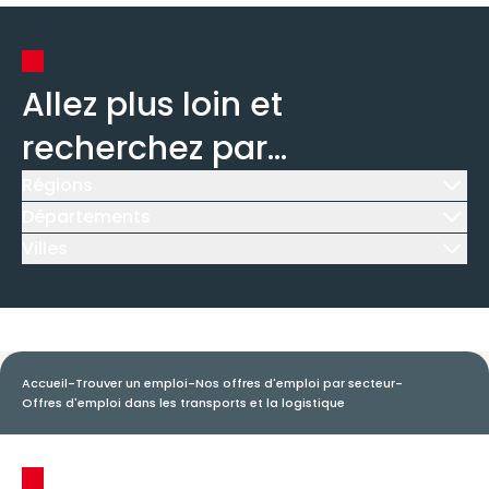
Allez plus loin et
recherchez par...
Régions
Icône d'illustration
Départements
Icône d'illustration
Villes
Icône d'illustration
Accueil
-
Trouver un emploi
-
Nos offres d'emploi par secteur
-
Offres d'emploi dans les transports et la logistique