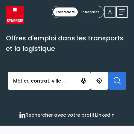
Candidats
Entreprises
Ouvri
Offres d'emploi dans les transports
et la logistique
Activer l’élément pour lancer l’enregistrement. Vou
Rechercher avec votre profil Linkedin
Rechercher avec votre profi