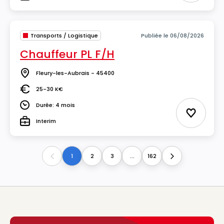
Type
Transports / Logistique
Publiée le 06/08/2026
Chauffeur PL F/H
Fleury-les-Aubrais - 45400
Lieu
25-30 K€
Salaire
Durée: 4 mois
Durée
Ajouter 
Interim
Type
1
2
3
...
162
Previous
Next