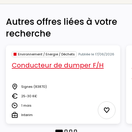
Autres offres liées à votre
recherche
Environnement / Energie / Déchets
Publiée le 17/06/2026
Conducteur de dumper F/H
Signes
(83870)
Lieu
25-30 K€
Salaire
1 mois
Durée
Ajouter aux
Interim
Type