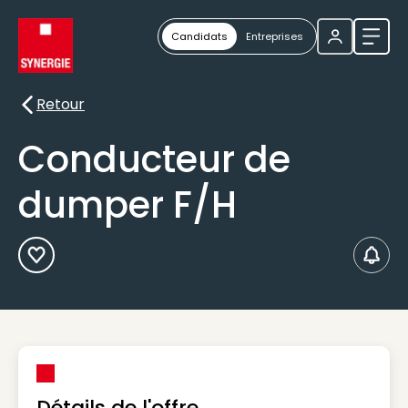
Candidats
Entreprises
Ouvri
Retour
Retour
Conducteur de
dumper F/H
Ajouter aux Favoris
Créer
Détails de l'offre