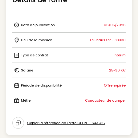
Date de publication
06/05/2026
Icon Date de publication
Lieu de la mission
Le Beausset - 83330
Icon Lieu de la mission
Type de contrat
Interim
Icon Type de contrat
Salaire
25-30 K€
Icon Salaire
Période de disponibilité
Offre expirée
Icon Période de disponibilité
Métier
Conducteur de dumper
Icon Métier
Copier la référence de l'offre OFFRE - 643 457
Icon copy to clipboard