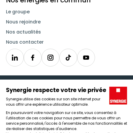
Nos énergies en commun
Le groupe
Nous rejoindre
Nos actualités
Nous contacter
Linkedin
Synergie
Instagram
TikTok
Youtube
Trouver un emploi
Icône d'illustration
Candidats
Icône d'illustration
Entreprises
Icône d'illustration
Nos agences
Icône d'illustration
Conditions générales d'utilisation et mentions légales