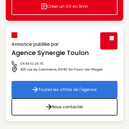
Créer un CV en 5mn
Icon decorative
Annonce publiée par
Agence Synergie Toulon
Visuel génér
04 94 10 24 70
Icône téléphone
425 rue du Commerce
,
83140
Six-Fours-les-Plages
Icône adresse
Toutes les offres de l'agence
Toutes les offres de l'agenc
Nous contacter
Nous contacter