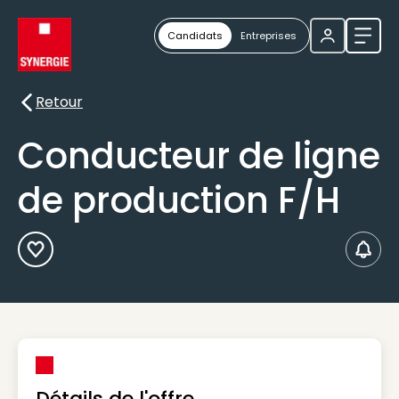
Candidats
Entreprises
Ouvri
Retour
Retour
Conducteur de ligne
de production F/H
Ajouter aux Favoris
Créer
Détails de l'offre