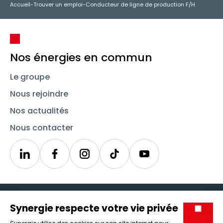
Accueil
-
Trouver un emploi
-
Conducteur de ligne de production F/H
Nos énergies en commun
Le groupe
Nous rejoindre
Nos actualités
Nous contacter
Linkedin
Synergie
Instagram
TikTok
Youtube
Trouver un emploi
Icône d'illustration
Candidats
Icône d'illustration