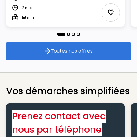
Salaire
2 mois
Durée
Ajouter aux
Interim
Type
Toutes nos offres
Toutes nos offres
Vos démarches simplifiées
Prenez contact avec
nous par téléphone