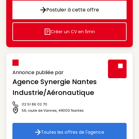
Postuler à cette offre
Postuler à cette offre
Créer un CV en 5mn
Icon decorative
Annonce publiée par
Agence Synergie Nantes
Visuel génér
Industrie/Aéronautique
02 51 86 02 70
Icône téléphone
56, route de Vannes
,
44000
Nantes
Icône adresse
Toutes les offres de l'agence
Toutes les offres de l'agenc