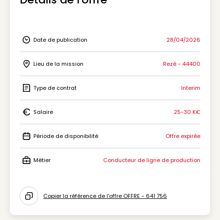
Date de publication
28/04/2026
Icon Date de publication
Lieu de la mission
Rezé - 44400
Icon Lieu de la mission
Type de contrat
Interim
Icon Type de contrat
Salaire
25-30 K€
Icon Salaire
Période de disponibilité
Offre expirée
Icon Période de disponibilité
Métier
Conducteur de ligne de production
Icon Métier
Copier la référence de l'offre OFFRE - 641 756
Icon copy to clipboard