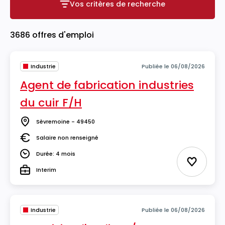
Vos critères de recherche
Vos critères de recherche
3686 offres d'emploi
Industrie
Publiée le 06/08/2026
Agent de fabrication industries
du cuir F/H
Sèvremoine - 49450
Lieu
Salaire non renseigné
Salaire
Durée: 4 mois
Durée
Ajouter 
Interim
Type
Industrie
Publiée le 06/08/2026