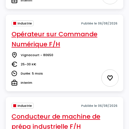
Interim
Type
Industrie
Publiée le 06/08/2026
Opérateur sur Commande
Numérique F/H
Vignacourt - 80650
Lieu
25-30 K€
Salaire
Durée: 5 mois
Durée
Ajouter 
Interim
Type
Industrie
Publiée le 06/08/2026
Conducteur de machine de
prépa industrielle F/H