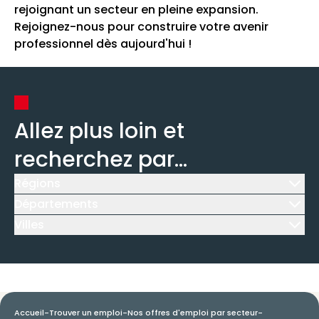
rejoignant un secteur en pleine expansion.
Rejoignez-nous pour construire votre avenir
professionnel dès aujourd'hui !
Allez plus loin et
recherchez par...
Régions
Icône d'illustration
Départements
Icône d'illustration
Villes
Icône d'illustration
Accueil
-
Trouver un emploi
-
Nos offres d'emploi par secteur
-