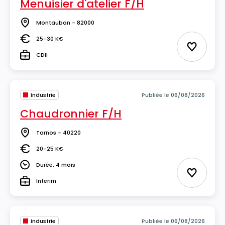
Menuisier d'atelier F/H
Montauban - 82000
Lieu
25-30 K€
Salaire
Ajouter 
CDII
Type
Industrie
Publiée le 06/08/2026
Chaudronnier F/H
Tarnos - 40220
Lieu
20-25 K€
Salaire
Durée: 4 mois
Durée
Ajouter 
Interim
Type
Industrie
Publiée le 06/08/2026