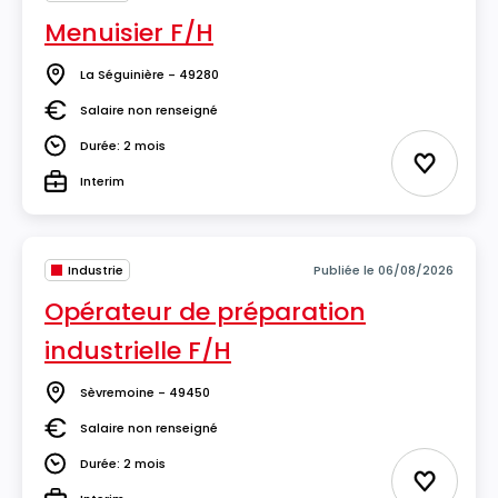
Menuisier F/H
La Séguinière - 49280
Lieu
Salaire non renseigné
Salaire
Durée: 2 mois
Durée
Ajouter 
Interim
Type
Industrie
Publiée le 06/08/2026
Opérateur de préparation
industrielle F/H
Sèvremoine - 49450
Lieu
Salaire non renseigné
Salaire
Durée: 2 mois
Durée
Ajouter 