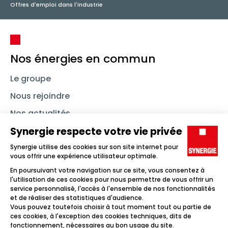
Offres d'emploi dans l'industrie
Nos énergies en commun
Le groupe
Nous rejoindre
Nos actualités
Nous contacter
Linkedin
Synergie
Instagram
TikTok
Youtube
Trouver un emploi
Icône d'illustration
Candidats
Icône d'illustration