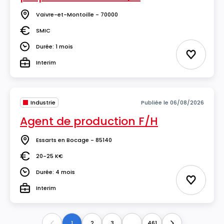
Vaivre-et-Montoille - 70000
Lieu
SMIC
Salaire
Durée: 1 mois
Durée
Ajouter 
Interim
Type
Industrie
Publiée le 06/08/2026
Agent de production F/H
Essarts en Bocage - 85140
Lieu
20-25 K€
Salaire
Durée: 4 mois
Durée
Ajouter 
Interim
Type
1
2
3
...
461