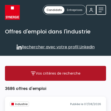
Candidats
Entreprises
Ouvri
Offres d'emploi dans l'industrie
Rechercher avec votre profil Linkedin
Rechercher avec votre profil
Vos critères de recherche
Vos critères de recherche
3686 offres d'emploi
Industrie
Publiée le 07/08/2026