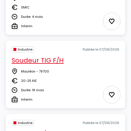
Lieu
SMIC
Salaire
Durée: 4 mois
Durée
Ajouter 
Interim
Type
Industrie
Publiée le 07/08/2026
Soudeur TIG F/H
Mauléon - 79700
Lieu
20-25 K€
Salaire
Durée: 18 mois
Durée
Ajouter 
Interim
Type
Industrie
Publiée le 07/08/2026