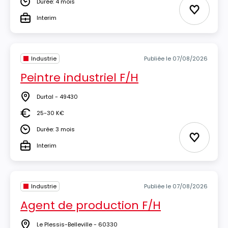
Durée: 4 mois
Durée
Ajouter 
Interim
Type
Industrie
Publiée le 07/08/2026
Peintre industriel F/H
Durtal - 49430
Lieu
25-30 K€
Salaire
Durée: 3 mois
Durée
Ajouter 
Interim
Type
Industrie
Publiée le 07/08/2026
Agent de production F/H
Le Plessis-Belleville - 60330