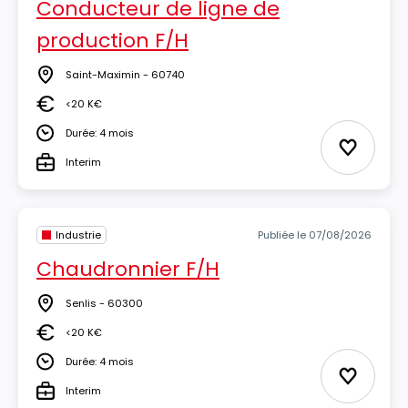
Conducteur de ligne de
production F/H
Saint-Maximin - 60740
Lieu
<20 K€
Salaire
Durée: 4 mois
Durée
Ajouter 
Interim
Type
Industrie
Publiée le 07/08/2026
Chaudronnier F/H
Senlis - 60300
Lieu
<20 K€
Salaire
Durée: 4 mois
Durée
Ajouter 
Interim
Type