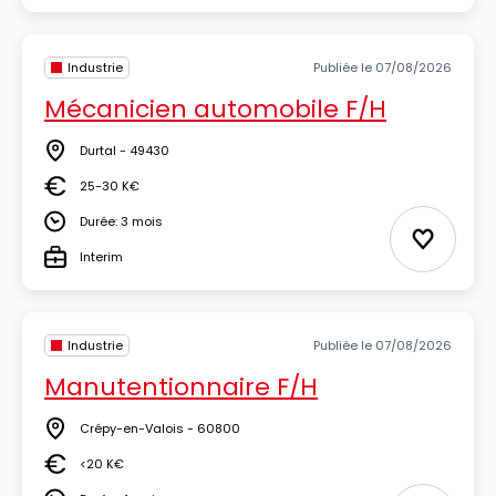
Industrie
Publiée le 07/08/2026
Mécanicien automobile F/H
Durtal - 49430
Lieu
25-30 K€
Salaire
Durée: 3 mois
Durée
Ajouter 
Interim
Type
Industrie
Publiée le 07/08/2026
Manutentionnaire F/H
Crépy-en-Valois - 60800
Lieu
<20 K€
Salaire