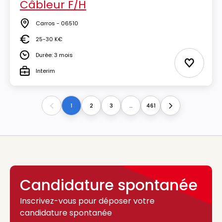
Câbleur F/H
Carros - 06510
Lieu
25-30 K€
Salaire
Durée: 3 mois
Durée
Ajouter 
Interim
Type
1
2
3
...
461
Previous
Next
Candidature spontanée
Inscrivez-vous pour déposer votre
candidature spontanée