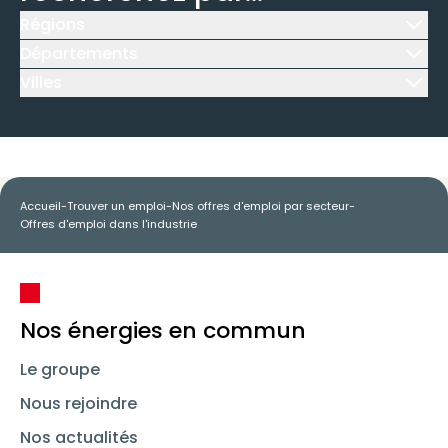
Régions
Icône d'illustration
Départements
Icône d'illustration
Villes
Icône d'illustration
Accueil
-
Trouver un emploi
-
Nos offres d'emploi par secteur
-
Offres d'emploi dans l'industrie
Nos énergies en commun
Le groupe
Nous rejoindre
Nos actualités