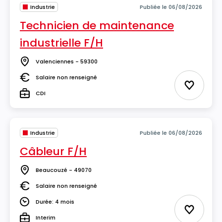
Industrie
Publiée le 06/08/2026
Technicien de maintenance
industrielle F/H
Valenciennes - 59300
Lieu
Salaire non renseigné
Salaire
Ajouter 
CDI
Type
Industrie
Publiée le 06/08/2026
Câbleur F/H
Beaucouzé - 49070
Lieu
Salaire non renseigné
Salaire
Durée: 4 mois
Durée
Ajouter 
Interim