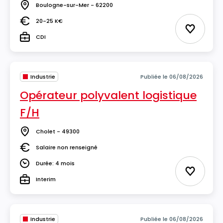
Boulogne-sur-Mer - 62200
Lieu
20-25 K€
Salaire
Ajouter 
CDI
Type
Industrie
Publiée le 06/08/2026
Opérateur polyvalent logistique
F/H
Cholet - 49300
Lieu
Salaire non renseigné
Salaire
Durée: 4 mois
Durée
Ajouter 
Interim
Type
Industrie
Publiée le 06/08/2026