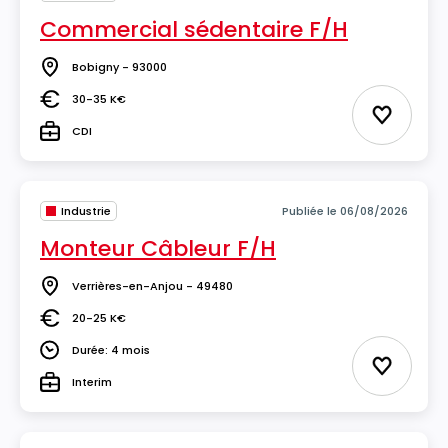
Commercial sédentaire F/H
Bobigny - 93000
Lieu
30-35 K€
Salaire
Ajouter 
CDI
Type
Industrie
Publiée le 06/08/2026
Monteur Câbleur F/H
Verrières-en-Anjou - 49480
Lieu
20-25 K€
Salaire
Durée: 4 mois
Durée
Ajouter 
Interim
Type