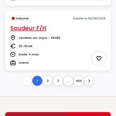
Type
Industrie
Publiée le 06/08/2026
Soudeur F/H
Verrières-en-Anjou - 49480
Lieu
25-30 K€
Salaire
Durée: 4 mois
Durée
Ajouter 
Interim
Type
1
2
3
...
464
Previous
Next