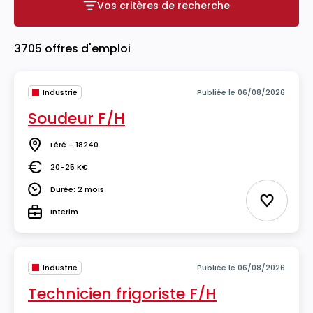
Vos critères de recherche
Vos critères de recherche
3705 offres d'emploi
Industrie
Publiée le 06/08/2026
Soudeur F/H
Léré - 18240
Lieu
20-25 K€
Salaire
Durée: 2 mois
Durée
Ajouter 
Interim
Type
Industrie
Publiée le 06/08/2026
Technicien frigoriste F/H