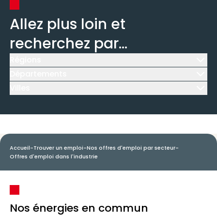
Allez plus loin et
recherchez par...
Régions
Icône d'illustration
Départements
Icône d'illustration
Villes
Icône d'illustration
Accueil
-
Trouver un emploi
-
Nos offres d'emploi par secteur
-
Offres d'emploi dans l'industrie
Nos énergies en commun