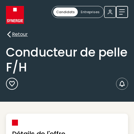
Candidats
Entreprises
Ouvri
Retour
Retour
Conducteur de pelle
F/H
Ajouter aux Favoris
Créer
Détails de l'offre