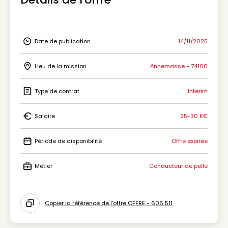
Date de publication
14/11/2025
Icon Date de publication
Lieu de la mission
Annemasse - 74100
Icon Lieu de la mission
Type de contrat
Interim
Icon Type de contrat
Salaire
25-30 K€
Icon Salaire
Période de disponibilité
Offre expirée
Icon Période de disponibilité
Métier
Conducteur de pelle
Icon Métier
Copier la référence de l'offre OFFRE - 606 511
Icon copy to clipboard