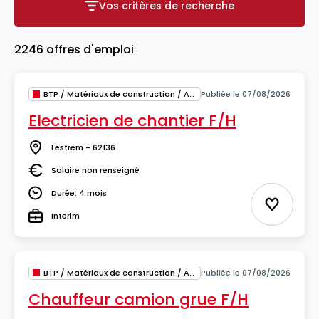
Vos critères de recherche
Vos critères de recherche
2246 offres d'emploi
BTP / Matériaux de construction / Architecture
Publiée le 07/08/2026
Electricien de chantier F/H
Lestrem - 62136
Lieu
Salaire non renseigné
Salaire
Durée: 4 mois
Durée
Ajouter 
Interim
Type
BTP / Matériaux de construction / Architecture
Publiée le 07/08/2026
Chauffeur camion grue F/H