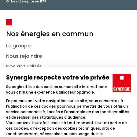
Offres d'emploi en BTP
Nos énergies en commun
Le groupe
Nous rejoindre
Nos actualités
Nous contacter
Linkedin
Synergie
Instagram
TikTok
Youtube
Trouver un emploi
Icône d'illustration
Candidats
Icône d'illustration