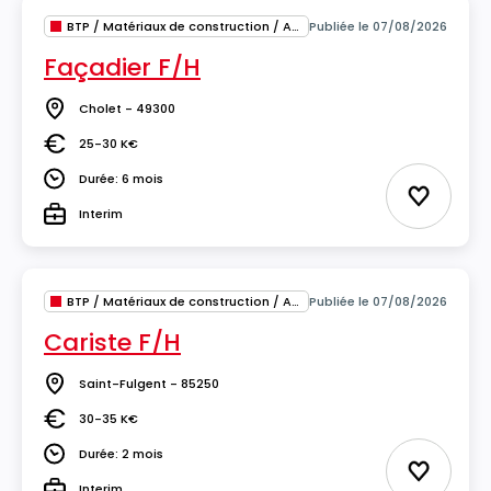
BTP / Matériaux de construction / Architecture
Publiée le 07/08/2026
Façadier F/H
Cholet - 49300
Lieu
25-30 K€
Salaire
Durée: 6 mois
Durée
Ajouter 
Interim
Type
BTP / Matériaux de construction / Architecture
Publiée le 07/08/2026
Cariste F/H
Saint-Fulgent - 85250
Lieu
30-35 K€
Salaire
Durée: 2 mois
Durée
Ajouter 
Interim