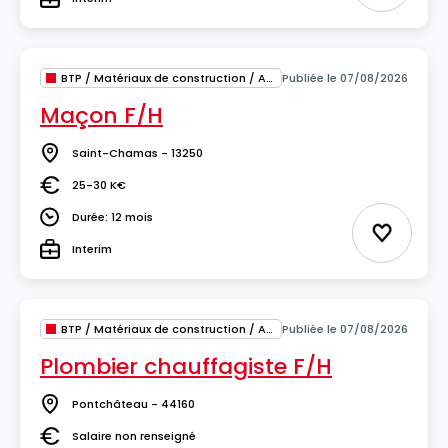
Type
BTP / Matériaux de construction / Architecture
Publiée le 07/08/2026
Maçon F/H
Saint-Chamas - 13250
Lieu
25-30 K€
Salaire
Durée: 12 mois
Durée
Ajouter 
Interim
Type
BTP / Matériaux de construction / Architecture
Publiée le 07/08/2026
Plombier chauffagiste F/H
Pontchâteau - 44160
Lieu
Salaire non renseigné
Salaire