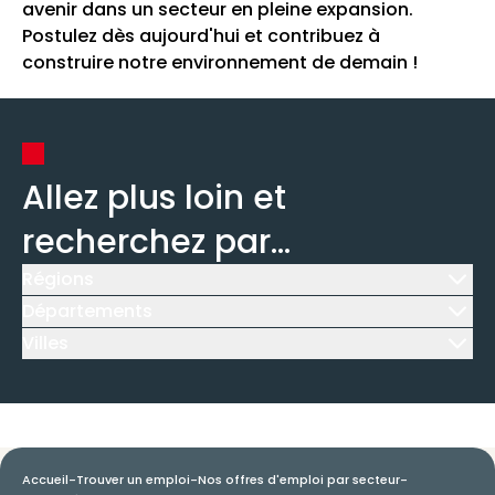
avenir dans un secteur en pleine expansion.
Postulez dès aujourd'hui et contribuez à
construire notre environnement de demain !
Allez plus loin et
recherchez par...
Régions
Icône d'illustration
Départements
Icône d'illustration
Villes
Icône d'illustration
Accueil
-
Trouver un emploi
-
Nos offres d'emploi par secteur
-