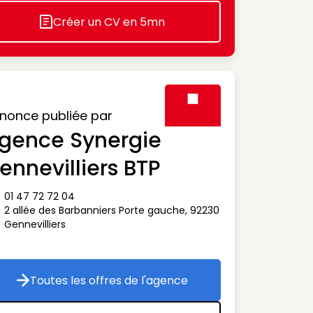
Créer un CV en 5mn
Icon decorative
nonce publiée par
gence Synergie
Visuel générique des agen
ennevilliers BTP
01 47 72 72 04
ône téléphone
2 allée des Barbanniers Porte gauche
,
92230
ône adresse
Gennevilliers
Toutes les offres de l'agence
Toutes les offres de l'agence