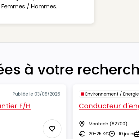
Femmes / Hommes.
iées à votre recherc
Publiée le 03/08/2026
Environnement / Energie
ntier F/H
Conducteur d'eng
Montech
(82700)
Lieu
Ajouter aux Favoris
20-25 K€
10 jours
Salaire
Durée
T