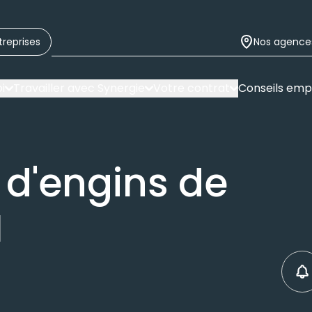
treprises
Nos agence
i
Travailler avec Synergie
Votre contrat
Conseils emp
d'engins de
H
C