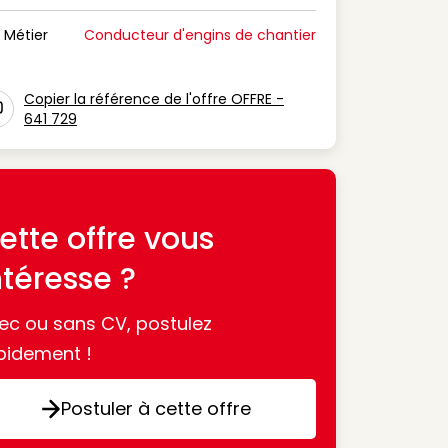
n Période de disponibilité
Métier
Conducteur d'engins de chantier
n Métier
Copier la référence de l'offre OFFRE -
641 729
con copy to clipboard
ette offre vous
ntéresse ?
ec ou sans CV, postulez
pidement !
Postuler à cette offre
Postuler à cette offre