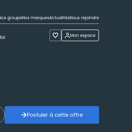
s
Le groupe
Nos marques
Actualités
Nous rejoindre
Mon espace
loi
Voir les favoris
Postuler à cette offre
réer mon alerte
Postuler à cette offre