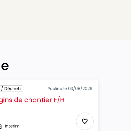
he
 / Déchets
Publiée le 03/08/2026
ins de chantier F/H
Ajouter aux Favor
Interim
ype