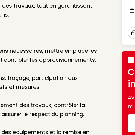
Ico
on des travaux, tout en garantissant
ons.
Ico
I
yens nécessaires, mettre en place les
et contrôler les approvisionnements.
C
ns, traçage, participation aux
i
ests et mesures.
Av
cement des travaux, contrôler la
ra
 assurer le respect du planning.
pli des équipements et la remise en