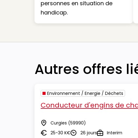
personnes en situation de
handicap.
Autres offres l
Environnement / Energie / Déchets
Conducteur d'engins de cha
Curgies
(59990)
Lieu
25-30 K€
26 jours
Interim
Salaire
Durée
Type