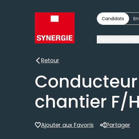
Candidats
En
Trouver un emplo
Retour
Retour
Conducteur 
chantier F/
Ajouter aux Favoris
Partager
Partager