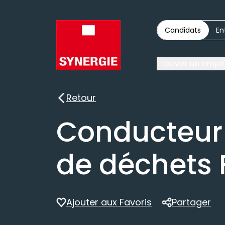
Candidats
En
Trouver un emplo
Retour
Retour
Conducteur
de déchets 
Ajouter aux Favoris
Partager
Partager