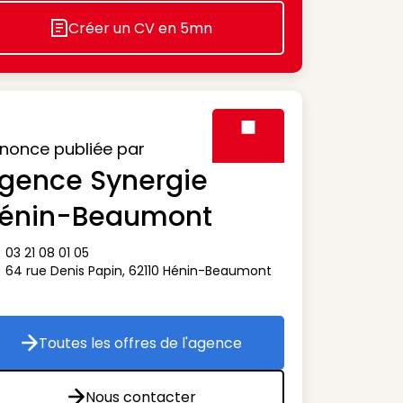
Créer un CV en 5mn
Icon decorative
nonce publiée par
gence Synergie
Visuel générique des agen
énin-Beaumont
03 21 08 01 05
ône téléphone
64 rue Denis Papin
,
62110
Hénin-Beaumont
ône adresse
Toutes les offres de l'agence
Toutes les offres de l'agence
Nous contacter