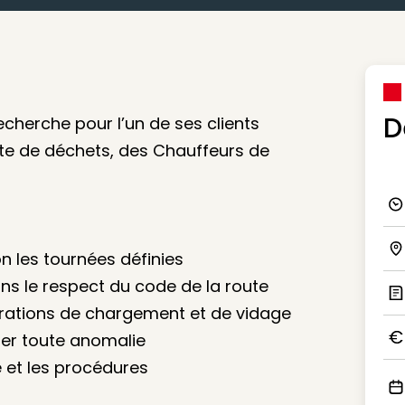
D
herche pour l’un de ses clients
ecte de déchets, des Chauffeurs de
Ico
n les tournées définies
Ico
ns le respect du code de la route
érations de chargement et de vidage
Ic
aler toute anomalie
Ico
é et les procédures