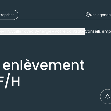
treprises
Nos agence
i
Travailler avec Synergie
Votre contrat
Conseils emp
 enlèvement
F/H
C