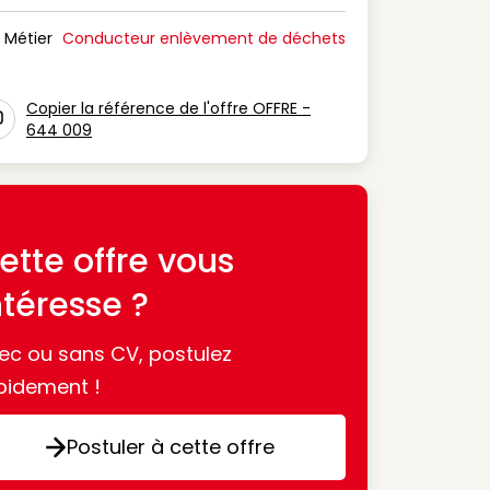
n Période de disponibilité
Métier
Conducteur enlèvement de déchets
n Métier
Copier la référence de l'offre OFFRE -
644 009
con copy to clipboard
ette offre vous
ntéresse ?
ec ou sans CV, postulez
pidement !
Postuler à cette offre
Postuler à cette offre