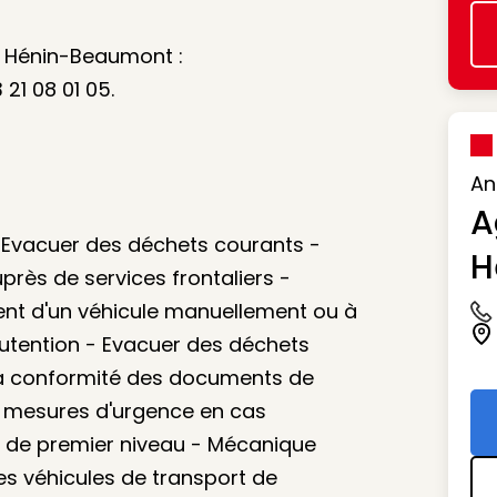
e Hénin-Beaumont :
21 08 01 05.
An
A
 - Evacuer des déchets courants -
H
près de services frontaliers -
nt d'un véhicule manuellement ou à
Ic
utention - Evacuer des déchets
Ic
t la conformité des documents de
s mesures d'urgence en cas
e de premier niveau - Mécanique
es véhicules de transport de