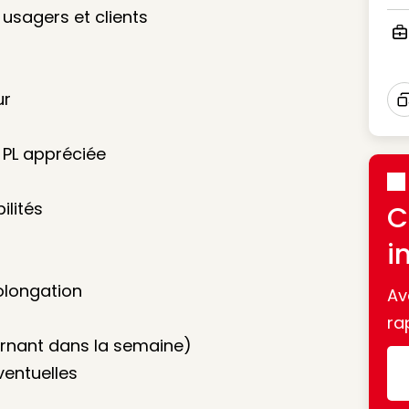
Ico
 usagers et clients
Ico
ur
I
 PL appréciée
ilités
C
i
rolongation
Av
ra
urnant dans la semaine)
ventuelles