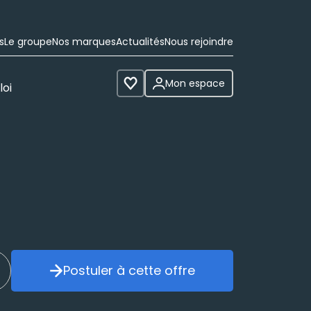
s
Le groupe
Nos marques
Actualités
Nous rejoindre
Mon espace
loi
Voir les favoris
Postuler à cette offre
réer mon alerte
Postuler à cette offre