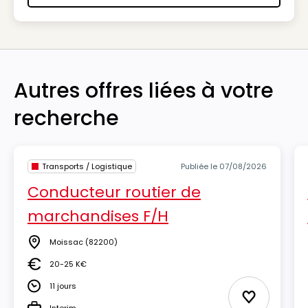
Autres offres liées à votre
recherche
Transports / Logistique
Publiée le 07/08/2026
Conducteur routier de
marchandises F/H
Moissac
(82200)
Lieu
20-25 K€
Salaire
11 jours
Durée
Ajouter aux