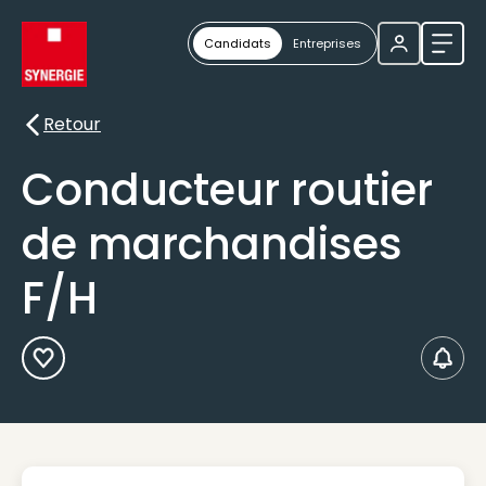
Candidats
Entreprises
Ouvri
Retour
Retour
Conducteur routier
de marchandises
F/H
Ajouter aux Favoris
Créer