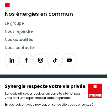
Nos énergies en commun
Le groupe
Nous rejoindre
Nos actualités
Nous contacter
Linkedin
Synergie
Instagram
TikTok
Youtube
Trouver un emploi
Icône d'illustration
Candidats
Icône d'illustration
Entreprises
Icône d'illustration
Nos agences
Icône d'illustration