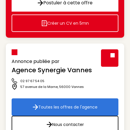
Postuler à cette offre
Postuler à cette offre
Créer un CV en 5mn
Icon decorative
Annonce publiée par
Agence Synergie Vannes
Visuel génér
02 97 67 54 05
Icône téléphone
57 avenue de la Marne
,
56000
Vannes
Icône adresse
Toutes les offres de l'agence
Toutes les offres de l'agenc
Nous contacter
Nous contacter