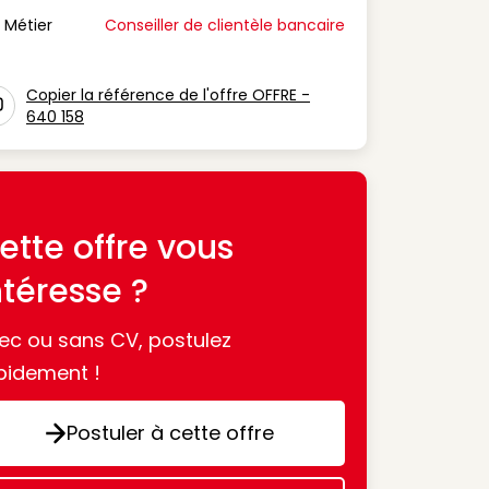
Métier
Conseiller de clientèle bancaire
n Métier
Copier la référence de l'offre OFFRE -
640 158
con copy to clipboard
ette offre vous
ntéresse ?
ec ou sans CV, postulez
pidement !
Postuler à cette offre
Postuler à cette offre