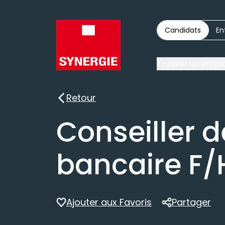
Candidats
En
Trouver un emplo
Retour
Retour
Conseiller d
bancaire F/
Ajouter aux Favoris
Partager
Partager