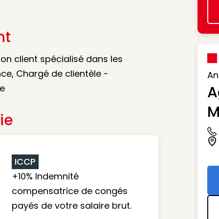
nt
on client spécialisé dans les
ce, Chargé de clientèle -
An
le
A
M
ie
Ic
Ic
ICCP
+10% Indemnité
compensatrice de congés
payés de votre salaire brut.