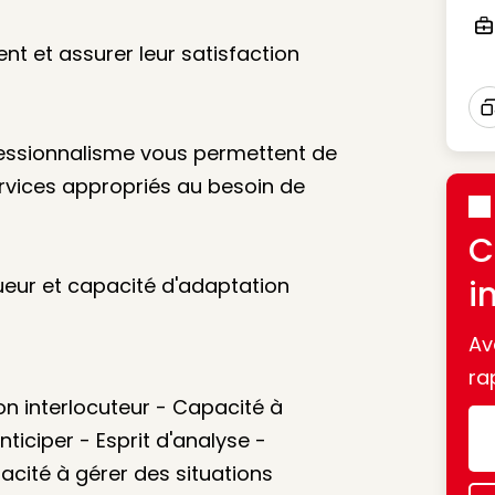
nt et assurer leur satisfaction
Ico
I
ofessionnalisme vous permettent de
services appropriés au besoin de
C
ueur et capacité d'adaptation
i
Av
ra
n interlocuteur - Capacité à
ticiper - Esprit d'analyse -
acité à gérer des situations