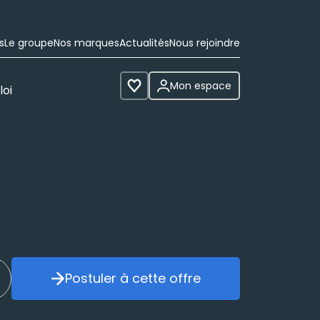
s
Le groupe
Nos marques
Actualités
Nous rejoindre
Mon espace
loi
Voir les favoris
Postuler à cette offre
réer mon alerte
Postuler à cette offre