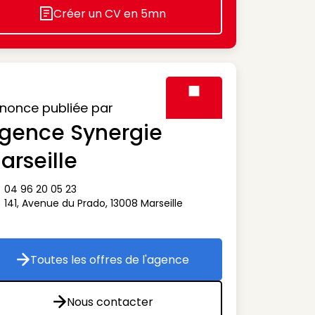
Créer un CV en 5mn
Icon decorative
nonce publiée par
gence Synergie
Visuel générique des agen
arseille
04 96 20 05 23
ône téléphone
141, Avenue du Prado
,
13008
Marseille
ône adresse
Toutes les offres de l'agence
Toutes les offres de l'agence
Nous contacter
Nous contacter