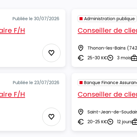
Publiée le 30/07/2026
Administration publique
aire F/H
Conseiller de cli
Thonon-les-Bains
(742
Lieu
Ajouter aux Favoris
25-30 K€
3 mois
Salaire
Durée
Ty
Publiée le 23/07/2026
Banque Finance Assura
aire F/H
Conseiller de cli
Saint-Jean-de-Soudai
Lieu
Ajouter aux Favoris
20-25 K€
12 jours
Salaire
Durée
T