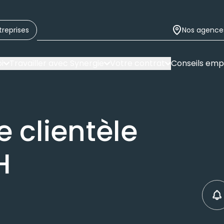
treprises
Nos agence
i
Travailler avec Synergie
Votre contrat
Conseils emp
e clientèle
H
C