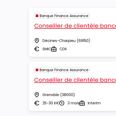
Banque Finance Assurance
Conseiller de clientèle banc
Décines-Charpieu
(69150)
Lieu
SMIC
CDII
Salaire
Type
Banque Finance Assurance
Conseiller de clientèle banc
Grenoble
(38000)
Lieu
25-30 K€
3 mois
Interim
Salaire
Durée
Type