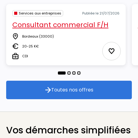
Services aux entreprises
Publiée le 21/07/2026
Consultant commercial F/H
Bordeaux
(33000)
Lieu
20-25 K€
Salaire
Ajouter aux
CDI
Type
Toutes nos offres
Toutes nos offres
Vos démarches simplifiées