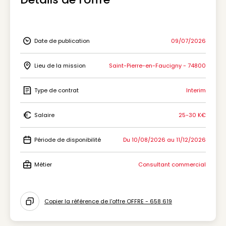
Date de publication
09/07/2026
Icon Date de publication
Lieu de la mission
Saint-Pierre-en-Faucigny - 74800
Icon Lieu de la mission
Type de contrat
Interim
Icon Type de contrat
Salaire
25-30 K€
Icon Salaire
Période de disponibilité
Du 10/08/2026 au 11/12/2026
Icon Période de disponibilité
Métier
Consultant commercial
Icon Métier
Copier la référence de l'offre OFFRE - 658 619
Icon copy to clipboard