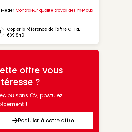
n Période de disponibilité
Métier
Contrôleur qualité travail des métaux
n Métier
Copier la référence de l'offre OFFRE -
639 840
con copy to clipboard
ette offre vous
ntéresse ?
ec ou sans CV, postulez
pidement !
Postuler à cette offre
Postuler à cette offre