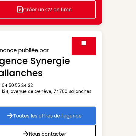
Créer un CV en 5mn
Icon decorative
nonce publiée par
gence Synergie
Visuel générique des agen
allanches
04 50 55 24 22
ône téléphone
134, avenue de Genève
,
74700
Sallanches
ône adresse
Toutes les offres de l'agence
Toutes les offres de l'agence
Nous contacter