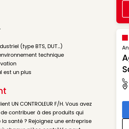
-
ustriel (type BTS, DUT…)
An
 environnement technique
A
rvation
S
 est un plus
Ic
nt
Ic
client UN CONTROLEUR F/H. Vous avez
ie de contribuer à des produits qui
 la santé ? Rejoignez une entreprise