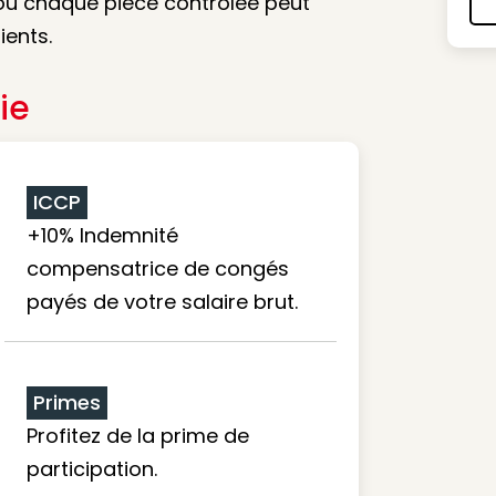
 où chaque pièce contrôlée peut
ients.
ie
ICCP
+10% Indemnité
compensatrice de congés
payés de votre salaire brut.
Primes
Profitez de la prime de
participation.