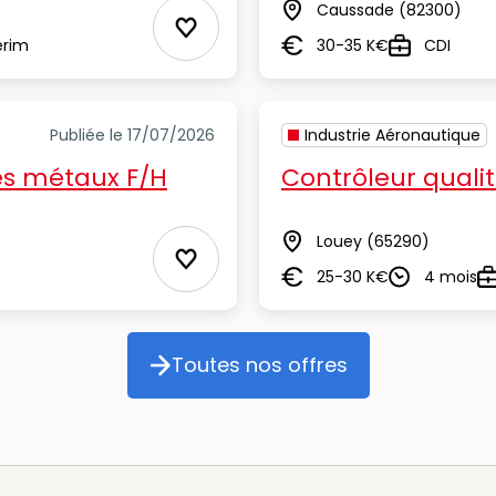
Caussade
(82300)
Lieu
Ajouter aux Favoris
erim
30-35 K€
CDI
Salaire
Type
Publiée le 17/07/2026
Industrie Aéronautique
des métaux F/H
Contrôleur qualit
Louey
(65290)
Lieu
Ajouter aux Favoris
25-30 K€
4 mois
Salaire
Durée
T
Toutes nos offres
Toutes nos offres