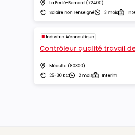
La Ferté-Bernard
(72400)
Lieu
Salaire non renseigné
3 mois
Int
Salaire
Durée
Type
Industrie Aéronautique
Contrôleur qualité travail 
Méaulte
(80300)
Lieu
25-30 K€
2 mois
Interim
Salaire
Durée
Type