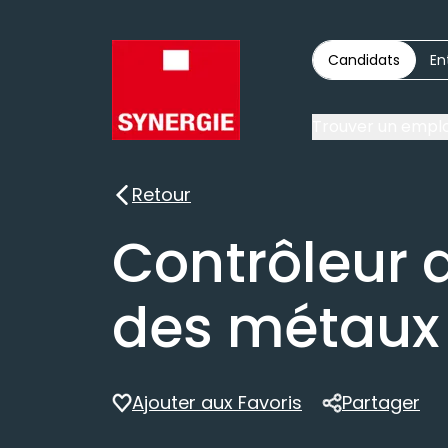
Candidats
En
Trouver un emplo
Retour
Retour
Contrôleur q
des métaux
Ajouter aux Favoris
Partager
Partager