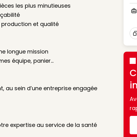
Ico
pièces les plus minutieuses
çabilité
Ico
 production et qualité
I
ne longue mission
imes équipe, panier...
C
i
t, au sein d’une entreprise engagée
Av
ra
re expertise au service de la santé