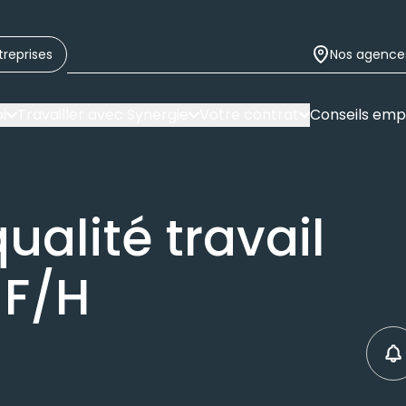
treprises
Nos agence
i
Travailler avec Synergie
Votre contrat
Conseils emp
ualité travail
 F/H
C