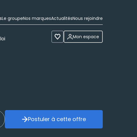
s
Le groupe
Nos marques
Actualités
Nous rejoindre
Mon espace
loi
Voir les favoris
Postuler à cette offre
réer mon alerte
Postuler à cette offre