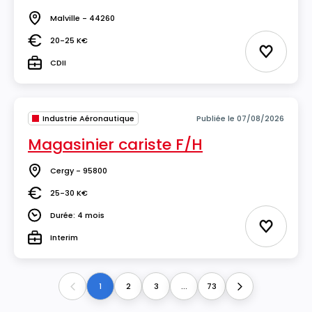
Malville - 44260
Lieu
20-25 K€
Salaire
Ajouter 
CDII
Type
Industrie Aéronautique
Publiée le 07/08/2026
Magasinier cariste F/H
Cergy - 95800
Lieu
25-30 K€
Salaire
Durée: 4 mois
Durée
Ajouter 
Interim
Type
1
2
3
...
73
Previous
Next