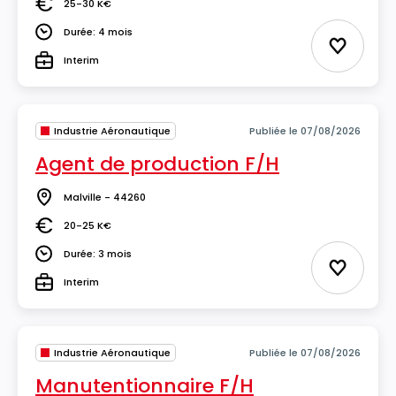
25-30 K€
Salaire
Durée: 4 mois
Durée
Ajouter 
Interim
Type
Industrie Aéronautique
Publiée le 07/08/2026
Agent de production F/H
Malville - 44260
Lieu
20-25 K€
Salaire
Durée: 3 mois
Durée
Ajouter 
Interim
Type
Industrie Aéronautique
Publiée le 07/08/2026
Manutentionnaire F/H