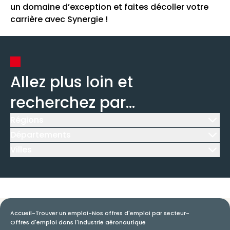
un domaine d’exception et faites décoller votre
carrière avec Synergie !
Allez plus loin et
recherchez par...
Régions
Icône d'illustration
Départements
Icône d'illustration
Villes
Icône d'illustration
Accueil
-
Trouver un emploi
-
Nos offres d'emploi par secteur
-
Offres d'emploi dans l'industrie aéronautique