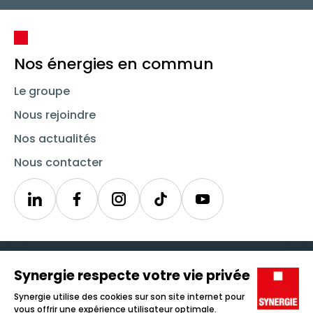
Nos énergies en commun
Le groupe
Nous rejoindre
Nos actualités
Nous contacter
Linkedin
Synergie
Instagram
TikTok
Youtube
Trouver un emploi
Icône d'illustration
Candidats
Icône d'illustration
Entreprises
Icône d'illustration