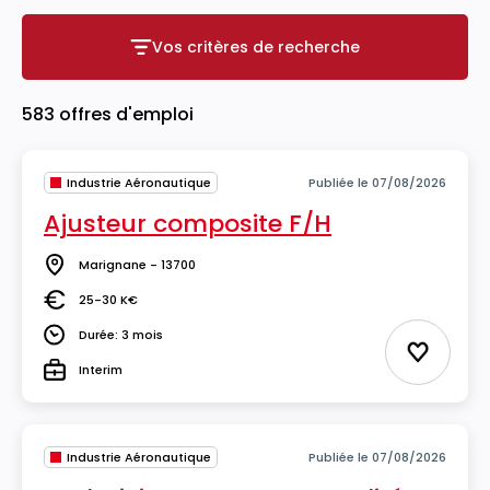
Vos critères de recherche
Vos critères de recherche
583 offres d'emploi
Industrie Aéronautique
Publiée le 07/08/2026
Ajusteur composite F/H
Marignane - 13700
Lieu
25-30 K€
Salaire
Durée: 3 mois
Durée
Ajouter 
Interim
Type
Industrie Aéronautique
Publiée le 07/08/2026