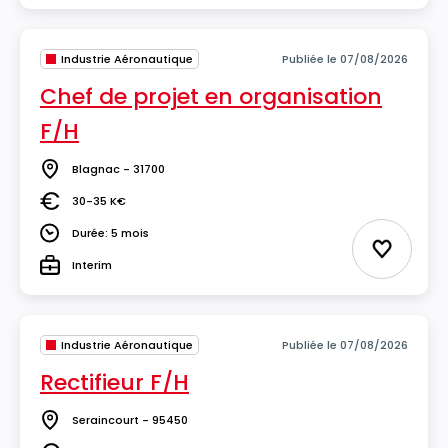
Industrie Aéronautique
Publiée le 07/08/2026
Chef de projet en organisation
F/H
Blagnac - 31700
Lieu
30-35 K€
Salaire
Durée: 5 mois
Durée
Ajouter 
Interim
Type
Industrie Aéronautique
Publiée le 07/08/2026
Rectifieur F/H
Seraincourt - 95450
Lieu