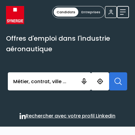
Candidats
Entreprises
Ouvri
Offres d'emploi dans l'industrie
aéronautique
Activer l’élément pour lancer l’enregistrement. Vou
Rechercher avec votre profil Linkedin
Rechercher avec votre profi