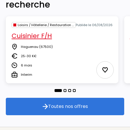
recherche
Loisirs / Hôtellerie / Restauration / Tourisme
Publiée le 06/08/2026
Cuisinier F/H
Haguenau
(67500)
Lieu
25-30 K€
Salaire
6 mois
Durée
Ajouter aux
Interim
Type
Toutes nos offres
Toutes nos offres