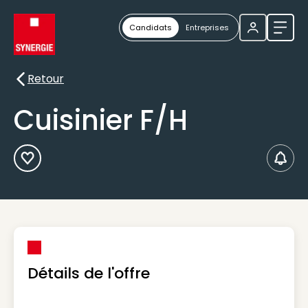
Candidats
Entreprises
Ouvri
Retour
Retour
Cuisinier F/H
Ajouter aux Favoris
Créer
Détails de l'offre