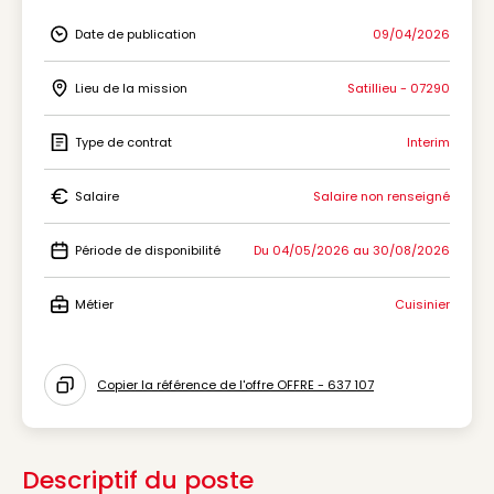
Date de publication
09/04/2026
Icon Date de publication
Lieu de la mission
Satillieu - 07290
Icon Lieu de la mission
Type de contrat
Interim
Icon Type de contrat
Salaire
Salaire non renseigné
Icon Salaire
Période de disponibilité
Du 04/05/2026 au 30/08/2026
Icon Période de disponibilité
Métier
Cuisinier
Icon Métier
Copier la référence de l'offre OFFRE - 637 107
Icon copy to clipboard
Descriptif du poste