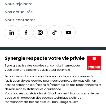
Nous rejoindre
Nos actualités
Nous contacter
Linkedin
Synergie
Instagram
TikTok
Youtube
Trouver un emploi
Icône d'illustration
Candidats
Icône d'illustration
Entreprises
Icône d'illustration
Nos agences
Icône d'illustration
Conditions générales d'utilisation et mentions légales
Protection des données
Lanceur d'alertes