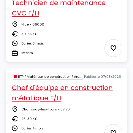
Technicien de maintenance
CVC F/H
Nice - 06000
Lieu
30-35 K€
Salaire
Durée: 6 mois
Durée
Ajouter 
Interim
Type
BTP / Matériaux de construction / Architecture
Publiée le 07/08/2026
Chef d'équipe en construction
métallique F/H
Chambray-lès-Tours - 37170
Lieu
25-30 K€
Salaire
Durée: 4 mois
Durée