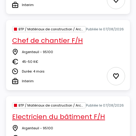
Ajouter 
Interim
Type
BTP / Matériaux de construction / Architecture
Publiée le 07/08/2026
Chef de chantier F/H
Argenteuil - 95100
Lieu
45-50 K€
Salaire
Durée: 4 mois
Durée
Ajouter 
Interim
Type
BTP / Matériaux de construction / Architecture
Publiée le 07/08/2026
Electricien du bâtiment F/H
Argenteuil - 95100
Lieu