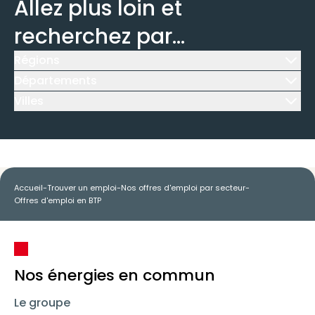
Allez plus loin et
recherchez par...
Régions
Icône d'illustration
Départements
Icône d'illustration
Villes
Icône d'illustration
Accueil
-
Trouver un emploi
-
Nos offres d'emploi par secteur
-
Offres d'emploi en BTP
Nos énergies en commun
Le groupe