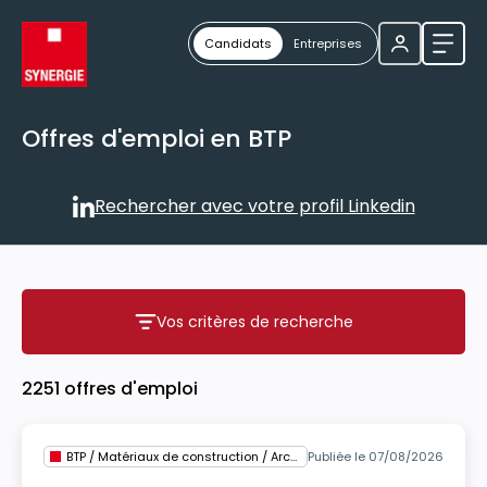
Candidats
Entreprises
Ouvri
Offres d'emploi en BTP
Rechercher avec votre profil Linkedin
Rechercher avec votre profil
Vos critères de recherche
Vos critères de recherche
2251 offres d'emploi
BTP / Matériaux de construction / Architecture
Publiée le 07/08/2026