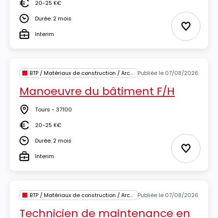
20-25 K€
Salaire
Durée: 2 mois
Durée
Ajouter 
Interim
Type
BTP / Matériaux de construction / Architecture
Publiée le 07/08/2026
Manoeuvre du bâtiment F/H
Tours - 37100
Lieu
20-25 K€
Salaire
Durée: 2 mois
Durée
Ajouter 
Interim
Type
BTP / Matériaux de construction / Architecture
Publiée le 07/08/2026
Technicien de maintenance en