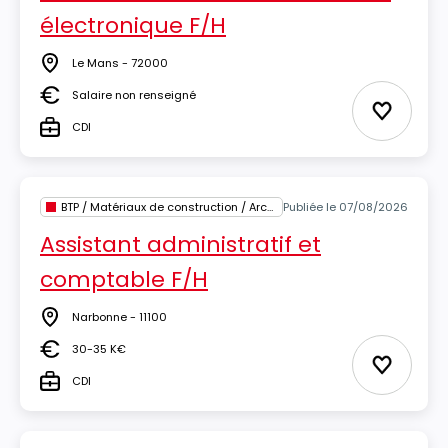
électronique F/H
Le Mans - 72000
Lieu
Salaire non renseigné
Salaire
Ajouter 
CDI
Type
BTP / Matériaux de construction / Architecture
Publiée le 07/08/2026
Assistant administratif et
comptable F/H
Narbonne - 11100
Lieu
30-35 K€
Salaire
Ajouter 
CDI
Type