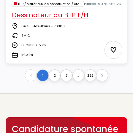
BTP / Matériaux de construction / Architecture
Publiée le 07/08/2026
Dessinateur du BTP F/H
Luxeuil-les-Bains - 70300
Lieu
SMIC
Salaire
Durée: 30 jours
Durée
Ajouter 
Interim
Type
1
2
3
...
282
Previous
Next
Candidature spontanée