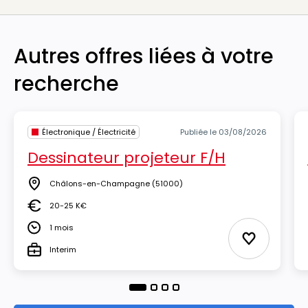
Autres offres liées à votre
recherche
Électronique / Électricité
Publiée le 03/08/2026
Dessinateur projeteur F/H
Châlons-en-Champagne
(51000)
Lieu
20-25 K€
Salaire
1 mois
Durée
Ajouter aux
Interim
Type