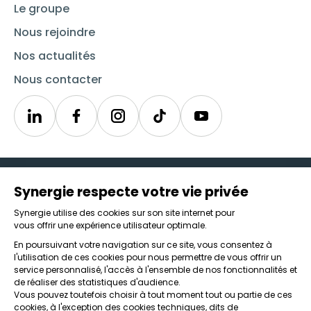
Le groupe
Nous rejoindre
Nos actualités
Nous contacter
Linkedin
Synergie
Instagram
TikTok
Youtube
Trouver un emploi
Icône d'illustration
Candidats
Icône d'illustration
Entreprises
Icône d'illustration
Nos agences
Icône d'illustration
Conditions générales d'utilisation et mentions légales
Protection des données