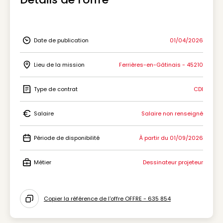
Date de publication
01/04/2026
Icon Date de publication
Lieu de la mission
Ferrières-en-Gâtinais - 45210
Icon Lieu de la mission
Type de contrat
CDI
Icon Type de contrat
Salaire
Salaire non renseigné
Icon Salaire
Période de disponibilité
À partir du 01/09/2026
Icon Période de disponibilité
Métier
Dessinateur projeteur
Icon Métier
Copier la référence de l'offre OFFRE - 635 854
Icon copy to clipboard