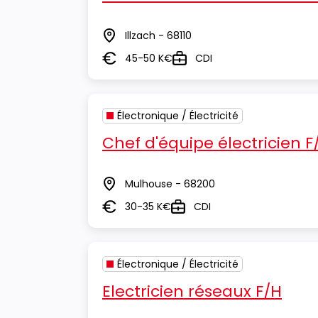
Illzach - 68110
Lieu
45-50 K€
CDI
Salaire
Type
Électronique / Électricité
Chef d'équipe électricien F
Mulhouse - 68200
Lieu
30-35 K€
CDI
Salaire
Type
Électronique / Électricité
Electricien réseaux F/H