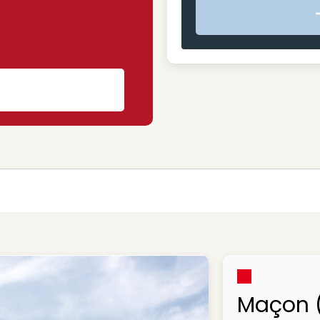
s
Maçon 