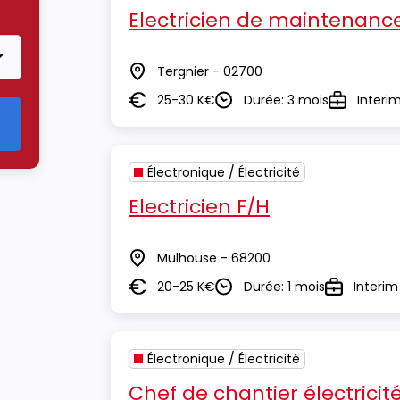
 Électronique / Électricité
Electricien de maintenanc
Tergnier - 02700
Lieu
25-30 K€
Durée: 3 mois
Interi
Salaire
Durée
Type
Électronique / Électricité
Electricien F/H
Mulhouse - 68200
Lieu
20-25 K€
Durée: 1 mois
Interim
Salaire
Durée
Type
Électronique / Électricité
Chef de chantier électricit