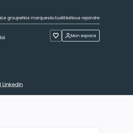
s
Le groupe
Nos marques
Actualités
Nous rejoindre
Mon espace
loi
Voir les favoris
 Linkedin
avec votre profil Linkedin