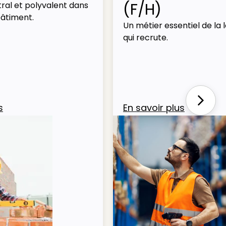
(F/H)
ral et polyvalent dans
bâtiment.
Un métier essentiel de la l
qui recrute.
Next
s
En savoir plus