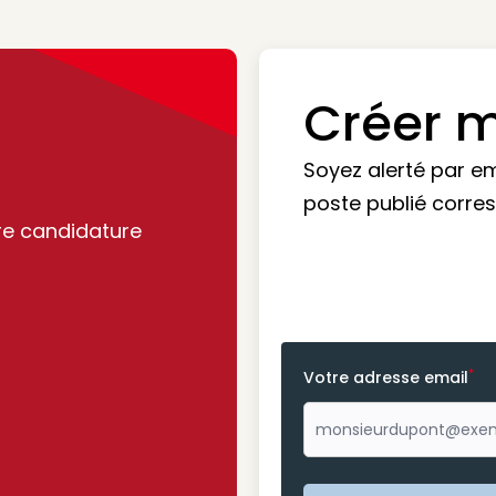
Créer m
Soyez alerté par e
poste publié corre
re candidature
*
Votre adresse email