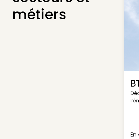
métiers
B
Déc
l’é
En 