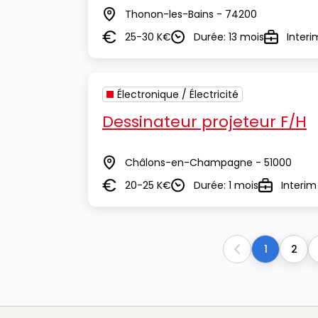
Thonon-les-Bains - 74200
Lieu
25-30 K€
Durée: 13 mois
Interi
Salaire
Durée
Type
Électronique / Électricité
Dessinateur projeteur F/H
Châlons-en-Champagne - 51000
Lieu
20-25 K€
Durée: 1 mois
Interim
Salaire
Durée
Type
1
2
Previous