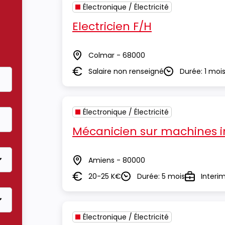
Électronique / Électricité
Electricien F/H
Colmar - 68000
Lieu
Salaire non renseigné
Durée: 1 moi
Salaire
Durée
Électronique / Électricité
Mécanicien sur machines in
Amiens - 80000
Lieu
20-25 K€
Durée: 5 mois
Interi
Salaire
Durée
Type
Électronique / Électricité