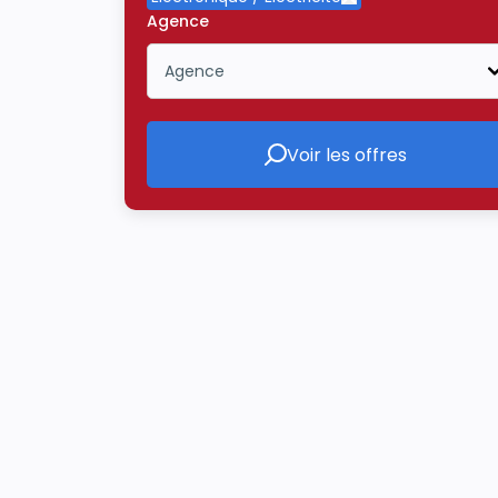
Supprimer le critère
Agence
Agence
Icône ouvrir la liste déroulante
Voir les offres
Voir les offres