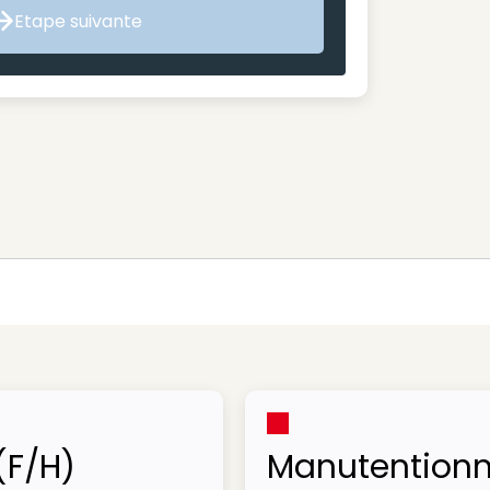
Etape suivante
Etape suivante
(F/H)
Manutentionn