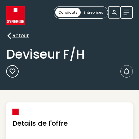
Candidats
Entreprises
Ouvri
Retour
Retour
Deviseur F/H
Ajouter aux Favoris
Créer
Détails de l'offre