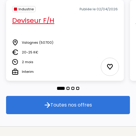
Industrie
Publiée le 02/04/2026
Deviseur F/H
Valognes
(50700)
Lieu
20-25 K€
Salaire
2 mois
Durée
Ajouter aux
Interim
Type
Toutes nos offres
Toutes nos offres