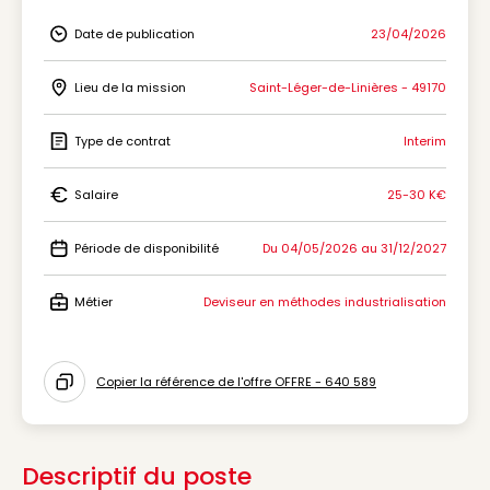
Date de publication
23/04/2026
Icon Date de publication
Lieu de la mission
Saint-Léger-de-Linières - 49170
Icon Lieu de la mission
Type de contrat
Interim
Icon Type de contrat
Salaire
25-30 K€
Icon Salaire
Période de disponibilité
Du 04/05/2026 au 31/12/2027
Icon Période de disponibilité
Métier
Deviseur en méthodes industrialisation
Icon Métier
Copier la référence de l'offre OFFRE - 640 589
Icon copy to clipboard
Descriptif du poste