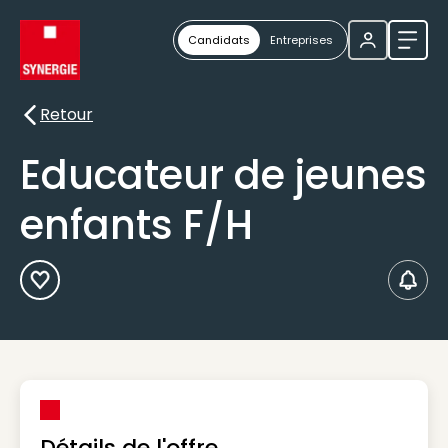
Candidats
Entreprises
Ouvri
Retour
Retour
Educateur de jeunes
enfants F/H
Ajouter aux Favoris
Créer
Détails de l'offre