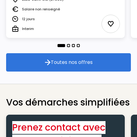
Lieu
Salaire non renseigné
Salaire
12 jours
Durée
Ajouter aux
Interim
Type
Toutes nos offres
Toutes nos offres
Vos démarches simplifiées
Prenez contact avec