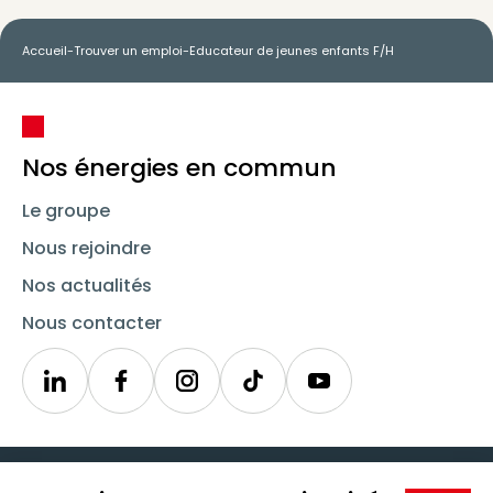
Accueil
-
Trouver un emploi
-
Educateur de jeunes enfants F/H
Nos énergies en commun
Le groupe
Nous rejoindre
Nos actualités
Nous contacter
Linkedin
Synergie
Instagram
TikTok
Youtube
Trouver un emploi
Icône d'illustration