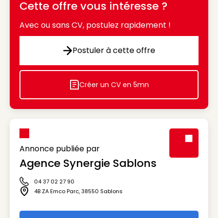
Cette offre vous intéresse ?
Avec ou sans CV, postulez rapidement !
Postuler à cette offre
Postuler à cette offre
Créer un CV en 5mn
Icon decorative
Annonce publiée par
Agence Synergie Sablons
Visuel génér
04 37 02 27 90
Icône téléphone
4B ZA Emco Parc
,
38550
Sablons
Icône adresse