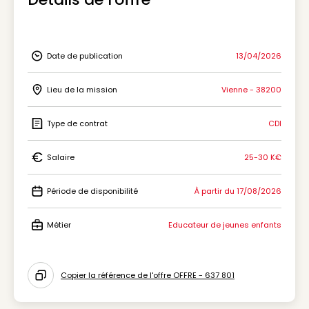
Date de publication
13/04/2026
Icon Date de publication
Lieu de la mission
Vienne - 38200
Icon Lieu de la mission
Type de contrat
CDI
Icon Type de contrat
Salaire
25-30 K€
Icon Salaire
Période de disponibilité
À partir du 17/08/2026
Icon Période de disponibilité
Métier
Educateur de jeunes enfants
Icon Métier
Copier la référence de l'offre OFFRE - 637 801
Icon copy to clipboard