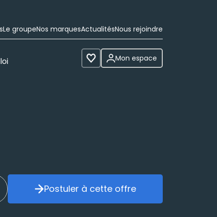
s
Le groupe
Nos marques
Actualités
Nous rejoindre
Mon espace
loi
Voir les favoris
Postuler à cette offre
réer mon alerte
Postuler à cette offre