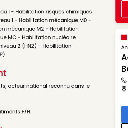
au 1 - Habilitation risques chimiques
iveau 1 - Habilitation mécanique M0 -
ion mécanique M2 - Habilitation
e MC - Habilitation nucléaire
 niveau 2 (HN2) - Habilitation
An
SP)
A
B
nt
Ic
nts, acteur national reconnu dans le
Ic
âtiments F/H