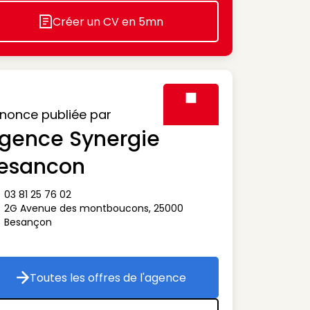
Créer un CV en 5mn
Icon decorative
nonce publiée par
gence Synergie
Visuel générique des agen
esancon
03 81 25 76 02
ône téléphone
2G Avenue des montboucons
,
25000
ône adresse
Besançon
Toutes les offres de l'agence
Toutes les offres de l'agence