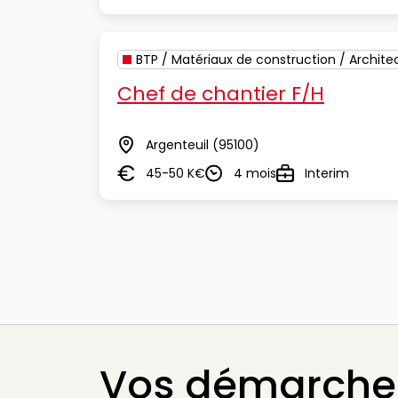
BTP / Matériaux de construction / Archite
Chef de chantier F/H
Argenteuil
(95100)
Lieu
45-50 K€
4 mois
Interim
Salaire
Durée
Type
Vos démarches