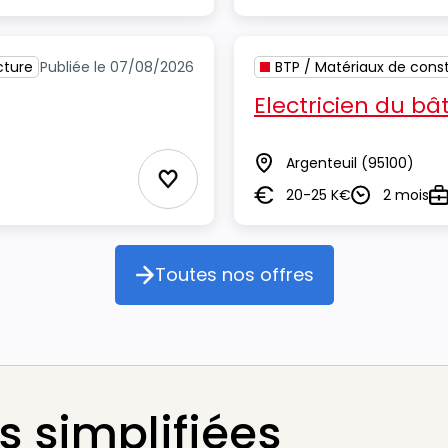
cture
Publiée le 07/08/2026
BTP / Matériaux de const
Electricien du bâ
Argenteuil
(95100)
Lieu
Ajouter aux Favoris
20-25 K€
2 mois
Salaire
Durée
Ty
Toutes nos offres
Toutes nos offres
 simplifiées