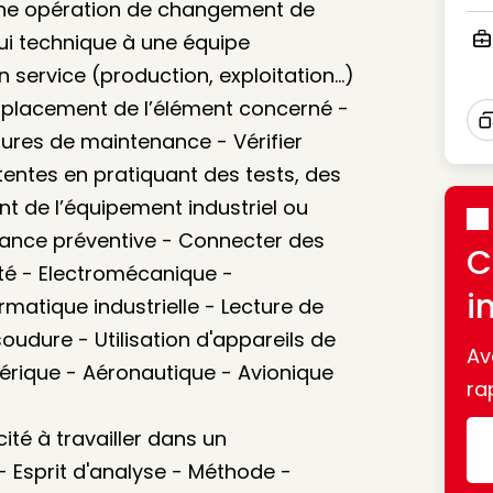
Ico
une opération de changement de
ui technique à une équipe
Ico
service (production, exploitation...)
mplacement de l’élément concerné -
dures de maintenance - Vérifier
I
entes en pratiquant des tests, des
t de l’équipement industriel ou
nance préventive - Connecter des
C
ité - Electromécanique -
i
rmatique industrielle - Lecture de
udure - Utilisation d'appareils de
Av
ique - Aéronautique - Avionique
ra
ité à travailler dans un
 Esprit d'analyse - Méthode -