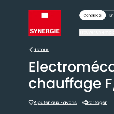
Candidats
En
Trouver un emplo
Retour
Retour
Electroméca
chauffage F
Ajouter aux Favoris
Partager
Partager