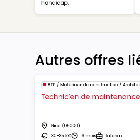
handicap.
Autres offres l
BTP / Matériaux de construction / Archite
Technicien de maintenance
Nice
(06000)
Lieu
30-35 K€
6 mois
Interim
Salaire
Durée
Type