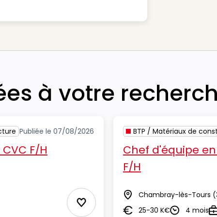
iées à votre recherc
cture
Publiée le 07/08/2026
BTP / Matériaux de const
 CVC F/H
Chef d'équipe en
F/H
Chambray-lès-Tours
(
Lieu
Ajouter aux Favoris
25-30 K€
4 mois
Salaire
Durée
T