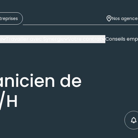
treprises
Nos agence
i
Travailler avec Synergie
Votre contrat
Conseils emp
nicien de
/H
C