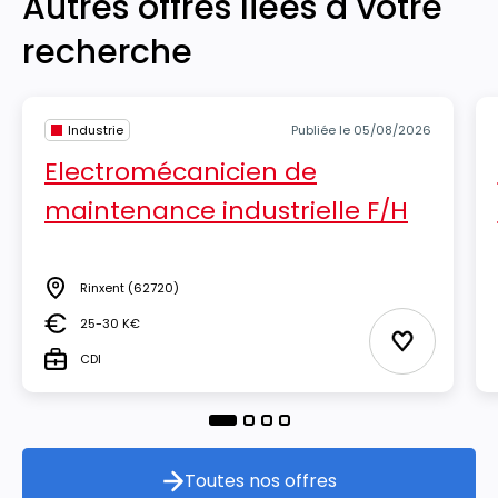
Autres offres liées à votre
recherche
Industrie
Publiée le 05/08/2026
Electromécanicien de
maintenance industrielle F/H
Rinxent
(62720)
Lieu
25-30 K€
Salaire
Ajouter aux
CDI
Type
Toutes nos offres
Toutes nos offres