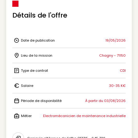
Détails de l'offre
Date de publication
19/05/2026
Icon Date de publication
Lieu de la mission
Chagny - 71150
Icon Lieu de la mission
Type de contrat
CDI
Icon Type de contrat
Salaire
30-35 K€
Icon Salaire
Période de disponibilité
À partir du 03/08/2026
Icon Période de disponibilité
Métier
Electromécanicien de maintenance industrielle
Icon Métier