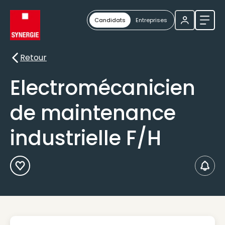
Candidats
Entreprises
Ouvri
Retour
Retour
Electromécanicien
de maintenance
industrielle F/H
Ajouter aux Favoris
Créer