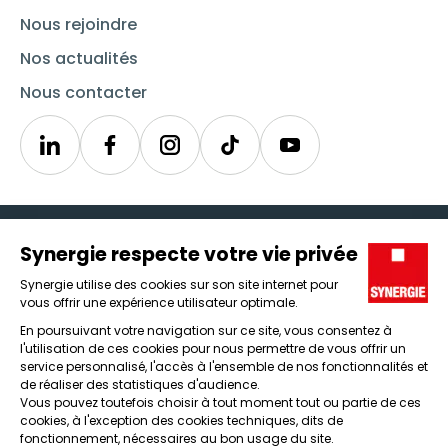
Nous rejoindre
Nos actualités
Nous contacter
Linkedin
Synergie
Instagram
TikTok
Youtube
Trouver un emploi
Icône d'illustration
Candidats
Icône d'illustration
Entreprises
Icône d'illustration
Nos agences
Icône d'illustration
Conditions générales d'utilisation et mentions légales
Protection des données
Lanceur d'alertes