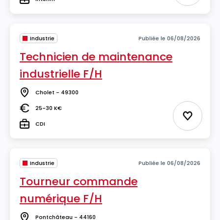
Type
Industrie
Publiée le 06/08/2026
Technicien de maintenance
industrielle F/H
Cholet - 49300
Lieu
25-30 K€
Salaire
Ajouter 
CDI
Type
Industrie
Publiée le 06/08/2026
Tourneur commande
numérique F/H
Pontchâteau - 44160