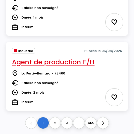
Lieu
Salaire non renseigné
Salaire
Durée: 1 mois
Durée
Ajouter 
Interim
Type
Industrie
Publiée le 06/08/2026
Agent de production F/H
La Ferté-Bernard - 72400
Lieu
Salaire non renseigné
Salaire
Durée: 2 mois
Durée
Ajouter 
Interim
Type
1
2
3
...
465
Previous
Next