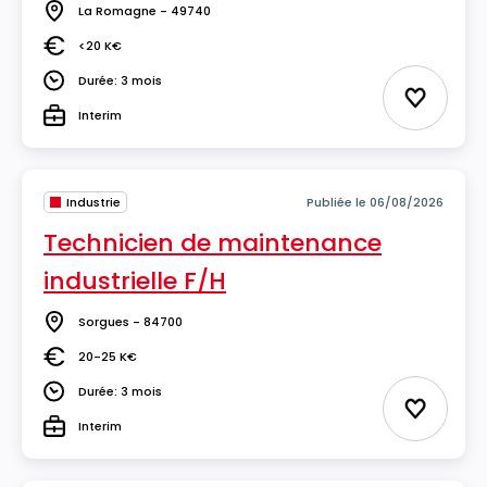
La Romagne - 49740
Lieu
<20 K€
Salaire
Durée: 3 mois
Durée
Ajouter 
Interim
Type
Industrie
Publiée le 06/08/2026
Technicien de maintenance
industrielle F/H
Sorgues - 84700
Lieu
20-25 K€
Salaire
Durée: 3 mois
Durée
Ajouter 
Interim
Type