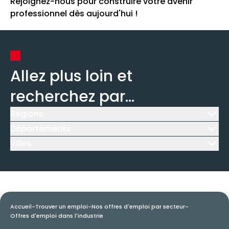
Rejoignez-nous pour construire votre avenir
professionnel dès aujourd'hui !
Allez plus loin et
recherchez par...
Régions
Icône d'illustration
Départements
Icône d'illustration
Villes
Icône d'illustration
Accueil
-
Trouver un emploi
-
Nos offres d'emploi par secteur
-
Offres d'emploi dans l'industrie