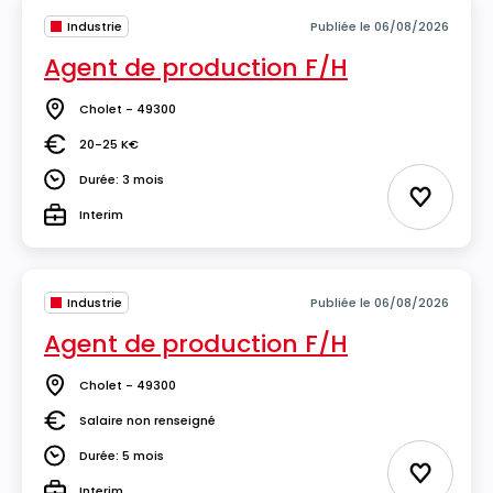
Industrie
Publiée le 06/08/2026
Agent de production F/H
Cholet - 49300
Lieu
20-25 K€
Salaire
Durée: 3 mois
Durée
Ajouter 
Interim
Type
Industrie
Publiée le 06/08/2026
Agent de production F/H
Cholet - 49300
Lieu
Salaire non renseigné
Salaire
Durée: 5 mois
Durée
Ajouter 
Interim