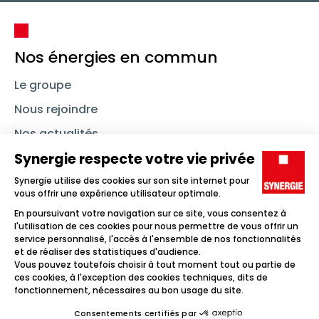
Nos énergies en commun
Le groupe
Nous rejoindre
Nos actualités
Nous contacter
Linkedin
Synergie
Instagram
TikTok
Youtube
Trouver un emploi
Icône d'illustration
Candidats
Icône d'illustration
Entreprises
Icône d'illustration