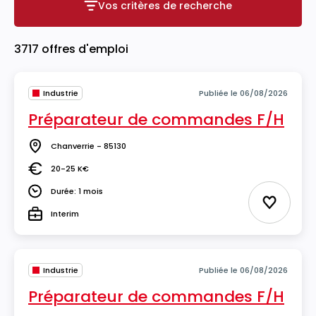
Vos critères de recherche
Vos critères de recherche
3717 offres d'emploi
Industrie
Publiée le 06/08/2026
Préparateur de commandes F/H
Chanverrie - 85130
Lieu
20-25 K€
Salaire
Durée: 1 mois
Durée
Ajouter 
Interim
Type
Industrie
Publiée le 06/08/2026
Préparateur de commandes F/H