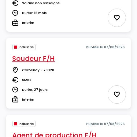
Salaire non renseigné
Salaire
Durée: 12 mois
Durée
Ajouter 
Interim
Type
Industrie
Publiée le 07/08/2026
Soudeur F/H
Corbenay - 70320
Lieu
SMIC
Salaire
Durée: 27 jours
Durée
Ajouter 
Interim
Type
Industrie
Publiée le 07/08/2026
Agent de production F/H