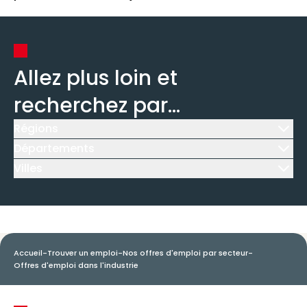
Allez plus loin et
recherchez par...
Régions
Icône d'illustration
Départements
Icône d'illustration
Villes
Icône d'illustration
Accueil
-
Trouver un emploi
-
Nos offres d'emploi par secteur
-
Offres d'emploi dans l'industrie