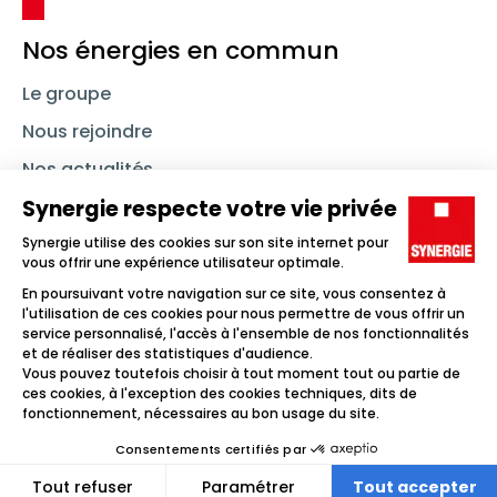
Nos énergies en commun
Le groupe
Nous rejoindre
Nos actualités
Nous contacter
Linkedin
Synergie
Instagram
TikTok
Youtube
Trouver un emploi
Icône d'illustration
Candidats
Icône d'illustration
Entreprises
Icône d'illustration
Nos agences
Icône d'illustration