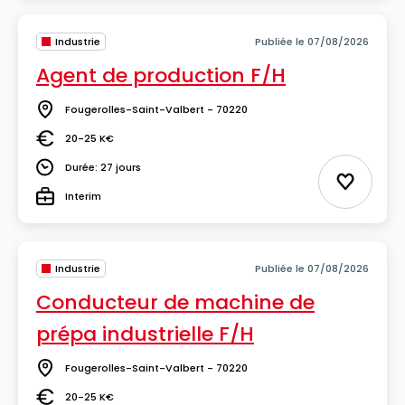
Industrie
Publiée le 07/08/2026
Agent de production F/H
Fougerolles-Saint-Valbert - 70220
Lieu
20-25 K€
Salaire
Durée: 27 jours
Durée
Ajouter 
Interim
Type
Industrie
Publiée le 07/08/2026
Conducteur de machine de
prépa industrielle F/H
Fougerolles-Saint-Valbert - 70220
Lieu
20-25 K€