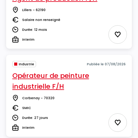
Lillers - 62190
Lieu
Salaire non renseigné
Salaire
Durée: 12 mois
Durée
Ajouter 
Interim
Type
Industrie
Publiée le 07/08/2026
Opérateur de peinture
industrielle F/H
Corbenay - 70320
Lieu
SMIC
Salaire
Durée: 27 jours
Durée
Ajouter 
Interim
Type