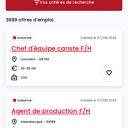
Vos critères de recherche
Vos critères de recherche
3699 offres d'emploi
Industrie
Publiée le 07/08/2026
Chef d'équipe cariste F/H
Limonest - 69760
Lieu
20-25 K€
Salaire
Ajouter 
CDII
Type
Industrie
Publiée le 07/08/2026
Agent de production F/H
Steenbecque - 59189
Lieu