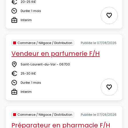
20-25 K€
Salaire
Durée: 1 mois
Durée
Ajouter 
Interim
Type
Commerce / Négoce / Distribution
Publiée le 07/08/2026
Vendeur en parfumerie F/H
Saint-Laurent-du-Var - 06700
Lieu
25-30 K€
Salaire
Durée: 1 mois
Durée
Ajouter 
Interim
Type
Commerce / Négoce / Distribution
Publiée le 07/08/2026
Préparateur en pharmacie F/H