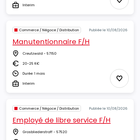
Ajouter 
Interim
Type
Commerce / Négoce / Distribution
Publiée le 10/08/2026
Manutentionnaire F/H
Creutzwald - 57150
Lieu
20-25 K€
Salaire
Durée: 1 mois
Durée
Ajouter 
Interim
Type
Commerce / Négoce / Distribution
Publiée le 10/08/2026
Employé de libre service F/H
Grosbliederstroff - 57520
Lieu