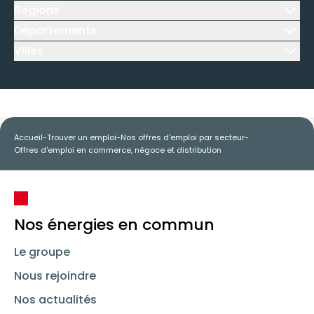
Régions
Icône d'illustration
Départements
Icône d'illustration
Villes
Icône d'illustration
Accueil
-
Trouver un emploi
-
Nos offres d'emploi par secteur
-
Offres d'emploi en commerce, négoce et distribution
Nos énergies en commun
Le groupe
Nous rejoindre
Nos actualités