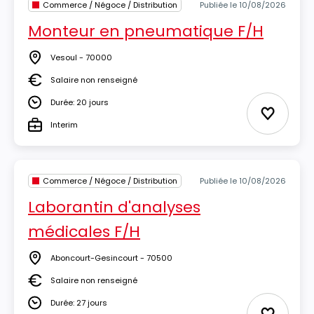
Commerce / Négoce / Distribution
Publiée le 10/08/2026
Monteur en pneumatique F/H
Vesoul - 70000
Lieu
Salaire non renseigné
Salaire
Durée: 20 jours
Durée
Ajouter 
Interim
Type
Commerce / Négoce / Distribution
Publiée le 10/08/2026
Laborantin d'analyses
médicales F/H
Aboncourt-Gesincourt - 70500
Lieu
Salaire non renseigné
Salaire
Durée: 27 jours
Durée