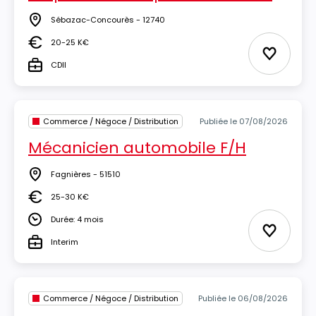
Sébazac-Concourès - 12740
Lieu
20-25 K€
Salaire
Ajouter 
CDII
Type
Commerce / Négoce / Distribution
Publiée le 07/08/2026
Mécanicien automobile F/H
Fagnières - 51510
Lieu
25-30 K€
Salaire
Durée: 4 mois
Durée
Ajouter 
Interim
Type
Commerce / Négoce / Distribution
Publiée le 06/08/2026