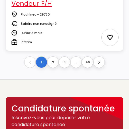
Vendeur F/H
Plouhinec - 29780
Lieu
Salaire non renseigné
Salaire
Durée: 3 mois
Durée
Ajouter 
Interim
Type
1
2
3
...
46
Previous
Next
Candidature spontanée
Inscrivez-vous pour déposer votre
candidature spontanée