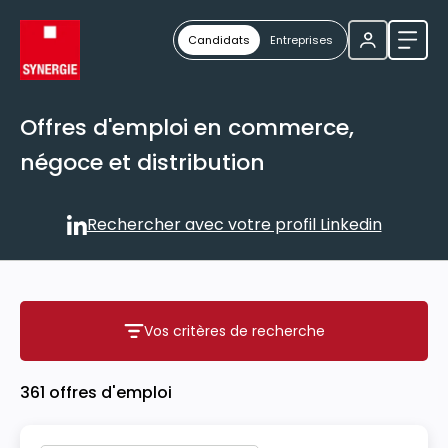
Candidats
Entreprises
Ouvri
Offres d'emploi en commerce,
négoce et distribution
Rechercher avec votre profil Linkedin
Rechercher avec votre profil
Vos critères de recherche
Vos critères de recherche
361 offres d'emploi