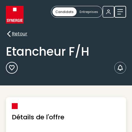
Candidats
Entreprises
Ouvri
Retour
Retour
Etancheur F/H
Ajouter aux Favoris
Créer
Détails de l'offre