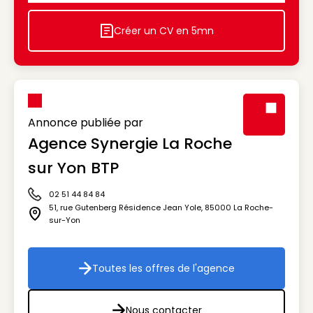
Créer un CV en 5mn
Icon decorative
Annonce publiée par
Agence Synergie La Roche
Visuel génér
sur Yon BTP
02 51 44 84 84
Icône téléphone
51, rue Gutenberg Résidence Jean Yole
,
85000
La Roche-
Icône adresse
sur-Yon
Toutes les offres de l'agence
Toutes les offres de l'agenc
Nous contacter