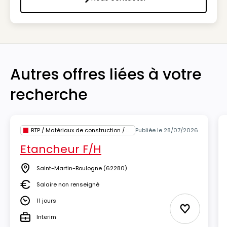
Nous contacter
Autres offres liées à votre
recherche
BTP / Matériaux de construction / Architecture
Publiée le 28/07/2026
Etancheur F/H
Saint-Martin-Boulogne
(62280)
Lieu
Salaire non renseigné
Salaire
11 jours
Durée
Ajouter au
Interim
Type