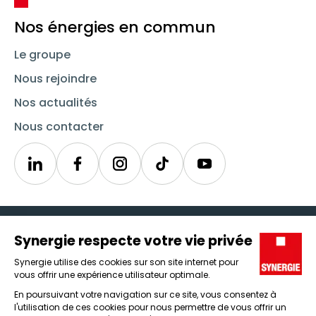
Nos énergies en commun
Le groupe
Nous rejoindre
Nos actualités
Nous contacter
Linkedin
Synergie
Instagram
TikTok
Youtube
Trouver un emploi
Icône d'illustration
Candidats
Icône d'illustration
Entreprises
Icône d'illustration
Nos agences
Icône d'illustration