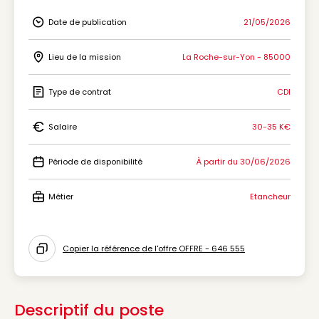
Date de publication
21/05/2026
Icon Date de publication
Lieu de la mission
La Roche-sur-Yon - 85000
Icon Lieu de la mission
Type de contrat
CDI
Icon Type de contrat
Salaire
30-35 K€
Icon Salaire
Période de disponibilité
À partir du 30/06/2026
Icon Période de disponibilité
Métier
Etancheur
Icon Métier
Copier la référence de l'offre OFFRE - 646 555
Icon copy to clipboard
Descriptif du poste