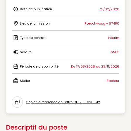
Date de publication
21/02/2026
Icon Date de publication
Lieu de la mission
Rœschwoog - 67480
Icon Lieu de la mission
Type de contrat
Interim
Icon Type de contrat
Salaire
SMIC
Icon Salaire
Période de disponibilité
Du 17/08/2026 au 23/11/2026
Icon Période de disponibilité
Métier
Facteur
Icon Métier
Copier la référence de l'offre OFFRE - 626 612
Icon copy to clipboard
Descriptif du poste