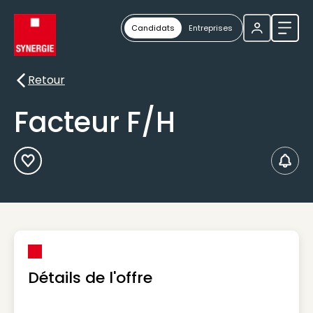
Candidats
Entreprises
Ouvri
Retour
Retour
Facteur F/H
Ajouter aux Favoris
Créer
Détails de l'offre