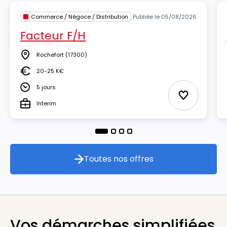
Commerce / Négoce / Distribution
Publiée le 05/08/2026
Facteur F/H
Rochefort
(17300)
Lieu
20-25 K€
Salaire
5 jours
Durée
Ajouter aux
Interim
Type
Toutes nos offres
Toutes nos offres
Vos démarches simplifiées