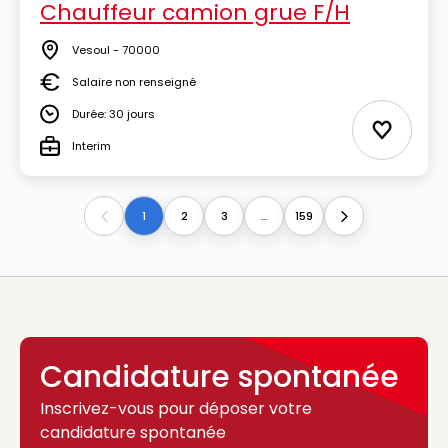
Chauffeur camion grue F/H
Vesoul - 70000
Lieu
Salaire non renseigné
Salaire
Durée: 30 jours
Durée
Ajouter 
Interim
Type
1
2
3
...
159
Previous
Next
Candidature spontanée
Inscrivez-vous pour déposer votre
candidature spontanée