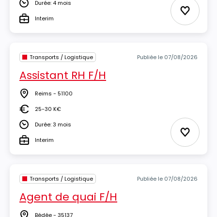
Durée: 4 mois
Durée
Ajouter 
Interim
Type
Transports / Logistique
Publiée le 07/08/2026
Assistant RH F/H
Reims - 51100
Lieu
25-30 K€
Salaire
Durée: 3 mois
Durée
Ajouter 
Interim
Type
Transports / Logistique
Publiée le 07/08/2026
Agent de quai F/H
Bédée - 35137