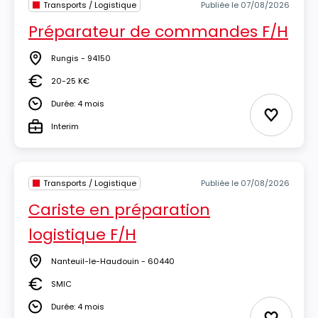
Transports / Logistique
Publiée le 07/08/2026
Préparateur de commandes F/H
Rungis - 94150
Lieu
20-25 K€
Salaire
Durée: 4 mois
Durée
Ajouter 
Interim
Type
Transports / Logistique
Publiée le 07/08/2026
Cariste en préparation
logistique F/H
Nanteuil-le-Haudouin - 60440
Lieu
SMIC
Salaire
Durée: 4 mois
Durée