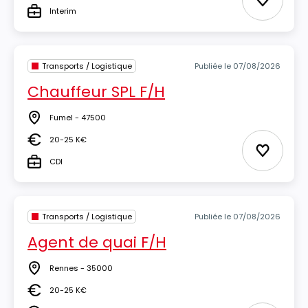
Ajouter 
Interim
Type
Transports / Logistique
Publiée le 07/08/2026
Chauffeur SPL F/H
Fumel - 47500
Lieu
20-25 K€
Salaire
Ajouter 
CDI
Type
Transports / Logistique
Publiée le 07/08/2026
Agent de quai F/H
Rennes - 35000
Lieu
20-25 K€
Salaire