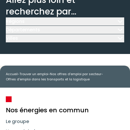
Allez plus loin et
recherchez par...
Régions
Icône d'illustration
Départements
Icône d'illustration
Villes
Icône d'illustration
Accueil
-
Trouver un emploi
-
Nos offres d'emploi par secteur
-
Offres d'emploi dans les transports et la logistique
Nos énergies en commun
Le groupe