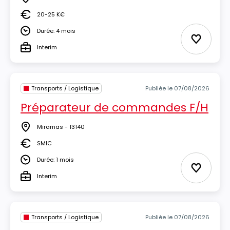
Lieu
20-25 K€
Salaire
Durée: 4 mois
Durée
Ajouter 
Interim
Type
Transports / Logistique
Publiée le 07/08/2026
Préparateur de commandes F/H
Miramas - 13140
Lieu
SMIC
Salaire
Durée: 1 mois
Durée
Ajouter 
Interim
Type
Transports / Logistique
Publiée le 07/08/2026