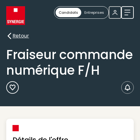
Candidats
Entreprises
Ouvri
Retour
Retour
Fraiseur commande
numérique F/H
Ajouter aux Favoris
Créer
Détails de l'offre