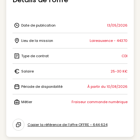
Date de publication
13/05/2026
Icon Date de publication
Lieu de la mission
Loireauxence - 44370
Icon Lieu de la mission
Type de contrat
CDI
Icon Type de contrat
Salaire
25-30 K€
Icon Salaire
Période de disponibilité
À partir du 10/08/2026
Icon Période de disponibilité
Métier
Fraiseur commande numérique
Icon Métier
Copier la référence de l'offre OFFRE - 644 624
Icon copy to clipboard