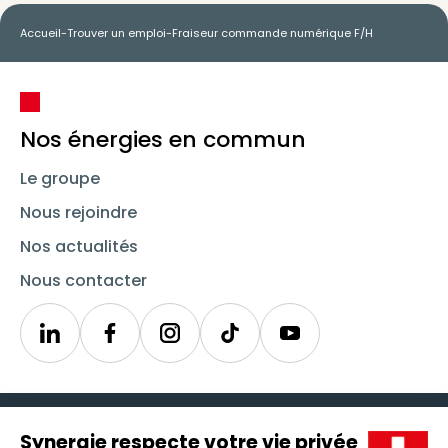
Accueil
-
Trouver un emploi
-
Fraiseur commande numérique F/H
Nos énergies en commun
Le groupe
Nous rejoindre
Nos actualités
Nous contacter
Linkedin
Synergie
Instagram
TikTok
Youtube
Trouver un emploi
Icône d'illustration