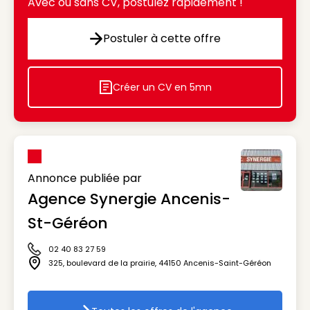
Avec ou sans CV, postulez rapidement !
Postuler à cette offre
Postuler à cette offre
Créer un CV en 5mn
Icon decorative
Annonce publiée par
Agence Synergie Ancenis-
St-Géréon
02 40 83 27 59
Icône téléphone
325, boulevard de la prairie
,
44150
Ancenis-Saint-Géréon
Icône adresse