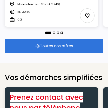
Moncoutant-sur-Sèvre
(79240)
Lieu
25-30 K€
Salaire
Ajouter aux
CDI
Type
Toutes nos offres
Toutes nos offres
Vos démarches simplifiées
Prenez contact avec