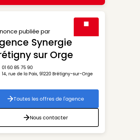
nonce publiée par
gence Synergie
Visuel générique des agen
rétigny sur Orge
01 60 85 75 90
ône téléphone
14, rue de la Paix
,
91220
Brétigny-sur-Orge
ône adresse
Toutes les offres de l'agence
Toutes les offres de l'agence
Nous contacter
Nous contacter