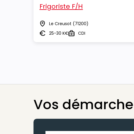
Frigoriste F/H
Le Creusot
(71200)
Lieu
25-30 K€
CDI
Salaire
Type
Vos démarches