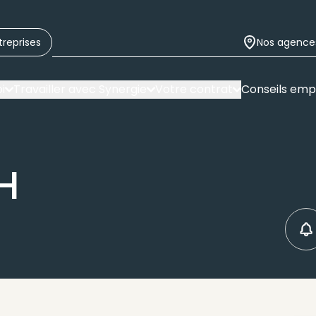
treprises
Nos agence
i
Travailler avec Synergie
Votre contrat
Conseils emp
/H
C