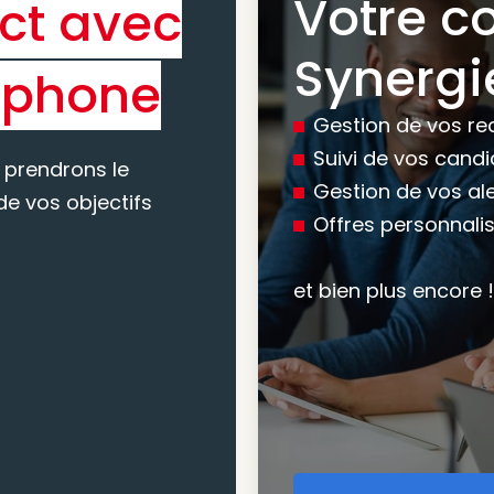
Votre c
ct avec
Bénéfic
Synergi
éphone
experti
Gestion de vos re
conseil
Suivi de vos cand
 prendrons le
Gestion de vos al
e vos objectifs
Offres personnali
Nous vous accomp
votre recherche, en
et bien plus encore !
mesure pour maxim
atteindre vos objec