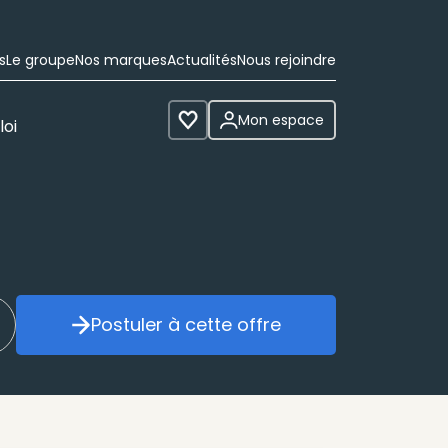
s
Le groupe
Nos marques
Actualités
Nous rejoindre
Mon espace
loi
Voir les favoris
Postuler à cette offre
réer mon alerte
Postuler à cette offre