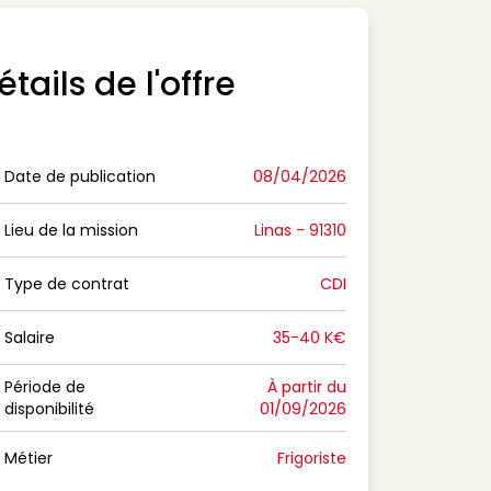
étails de l'offre
Date de publication
08/04/2026
n Date de publication
Lieu de la mission
Linas - 91310
n Lieu de la mission
Type de contrat
CDI
on Type de contrat
Salaire
35-40 K€
n Salaire
Période de
À partir du
disponibilité
01/09/2026
n Période de disponibilité
Métier
Frigoriste
n Métier