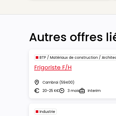
Autres offres l
BTP / Matériaux de construction / Archite
Frigoriste F/H
Cambrai
(59400)
Lieu
20-25 K€
3 mois
Interim
Salaire
Durée
Type
Industrie