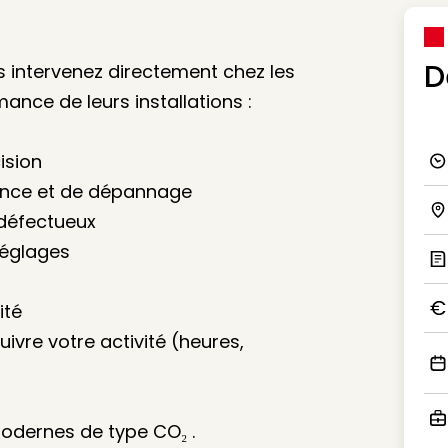
D
us intervenez directement chez les
ance de leurs installations :
ision
Ico
ance et de dépannage
défectueux
Ico
 réglages
Ic
ité
Ico
uivre votre activité (heures,
Ico
 modernes de type CO₂ .
Ico