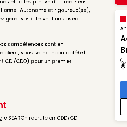
ues et faites preuve d’un réel sens
ationnel. Autonome et rigoureux(se),
vez gérer vos interventions avec
An
A
 vos compétences sont en
B
 client, vous serez recontacté(e)
nt CDI/CDD) pour un premier
Ic
Ic
nt
gie SEARCH recrute en CDD/CDI !