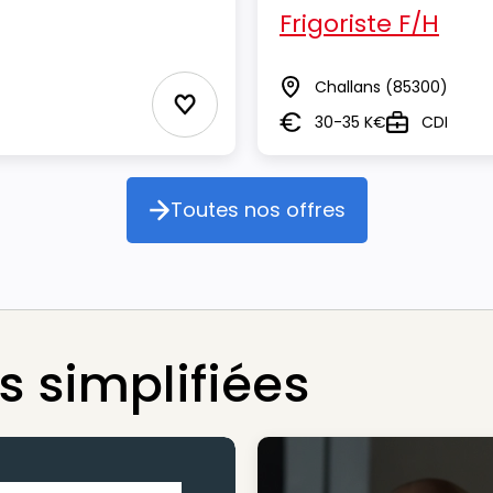
Frigoriste F/H
Challans
(85300)
Lieu
Ajouter aux Favoris
30-35 K€
CDI
Salaire
Type
Toutes nos offres
Toutes nos offres
 simplifiées