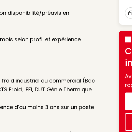
on disponibilité/préavis en
I
 mois selon profil et expérience
e
C
i
Av
n froid industriel ou commercial (Bac
ra
BTS Froid, IFFI, DUT Génie Thermique
rience d’au moins 3 ans sur un poste