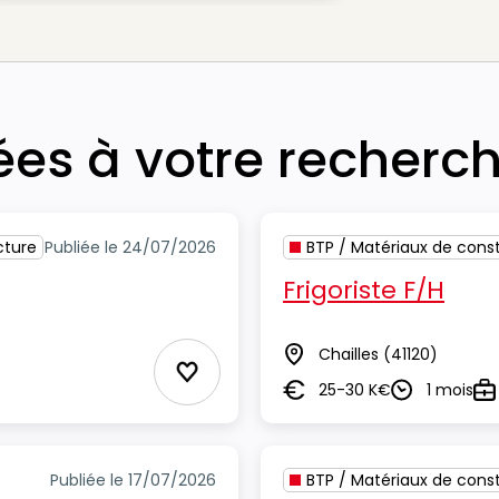
iées à votre recherc
cture
Publiée le 24/07/2026
BTP / Matériaux de const
Frigoriste F/H
Chailles
(41120)
Lieu
Ajouter aux Favoris
25-30 K€
1 mois
Salaire
Durée
Ty
Publiée le 17/07/2026
BTP / Matériaux de const