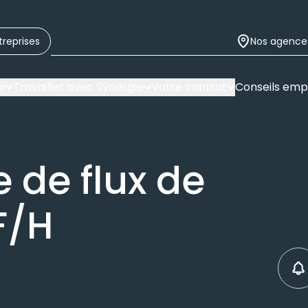
treprises
Nos agence
i
Travailler avec Synergie
Votre contrat
Conseils emp
 de flux de
F/H
C