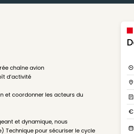
D
rée chaîne avion
Ico
t d’activité
Ico
on et coordonner les acteurs du
Ic
Ico
igeant et dynamique, nous
) Technique pour sécuriser le cycle