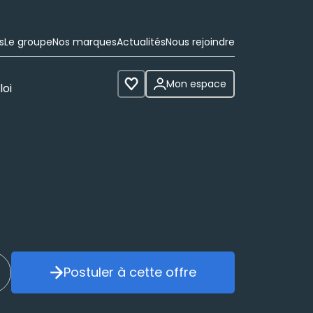
s
Le groupe
Nos marques
Actualités
Nous rejoindre
Mon espace
loi
Voir les favoris
Postuler à cette offre
réer mon alerte
Postuler à cette offre