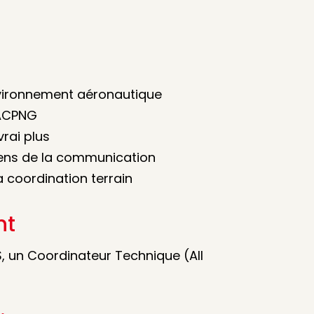
nvironnement aéronautique
 ACPNG
vrai plus
 sens de la communication
a coordination terrain
nt
S, un Coordinateur Technique (All