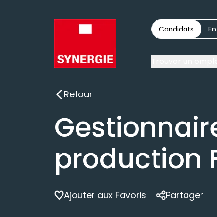
Candidats
En
Trouver un emplo
Retour
Retour
Gestionnaire
production 
Ajouter aux Favoris
Partager
Partager