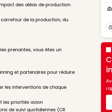
Ico
l’impact des aléas de production.
Ico
au carrefour de la production, du
I
ties prenantes, vous êtes un
C
i
lanning et partenaires pour réduire
Av
er les interventions de chaque
ra
t les priorités avion
nions de suivi quotidiennes (CR