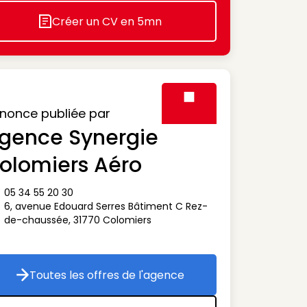
Créer un CV en 5mn
Icon decorative
nonce publiée par
gence Synergie
Visuel générique des agen
olomiers Aéro
05 34 55 20 30
ône téléphone
6, avenue Edouard Serres Bâtiment C Rez-
ône adresse
de-chaussée
,
31770
Colomiers
Toutes les offres de l'agence
Toutes les offres de l'agence