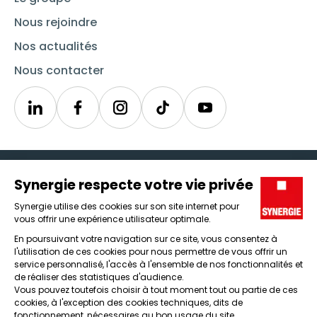
Nous rejoindre
Nos actualités
Nous contacter
Linkedin
Synergie
Instagram
TikTok
Youtube
Trouver un emploi
Icône d'illustration
Candidats
Icône d'illustration
Entreprises
Icône d'illustration
Nos agences
Icône d'illustration
Conditions générales d'utilisation et mentions légales
Protection des données
Lanceur d'alertes