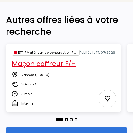
Autres offres liées à votre
recherche
BTP / Matériaux de construction / Architecture
Publiée le 17/07/2026
Maçon coffreur F/H
Vannes
(56000)
Lieu
30-35 K€
Salaire
3 mois
Durée
Ajouter aux
Interim
Type