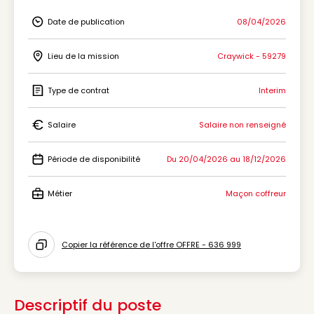
Date de publication
08/04/2026
Icon Date de publication
Lieu de la mission
Craywick - 59279
Icon Lieu de la mission
Type de contrat
Interim
Icon Type de contrat
Salaire
Salaire non renseigné
Icon Salaire
Période de disponibilité
Du 20/04/2026 au 18/12/2026
Icon Période de disponibilité
Métier
Maçon coffreur
Icon Métier
Copier la référence de l'offre OFFRE - 636 999
Icon copy to clipboard
Descriptif du poste