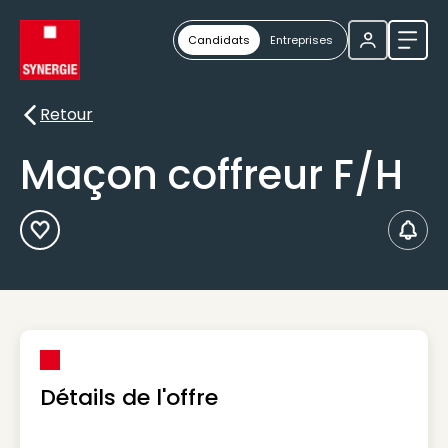
Candidats
Entreprises
Ouvri
Retour
Retour
Maçon coffreur F/H
Ajouter aux Favoris
Créer
Détails de l'offre