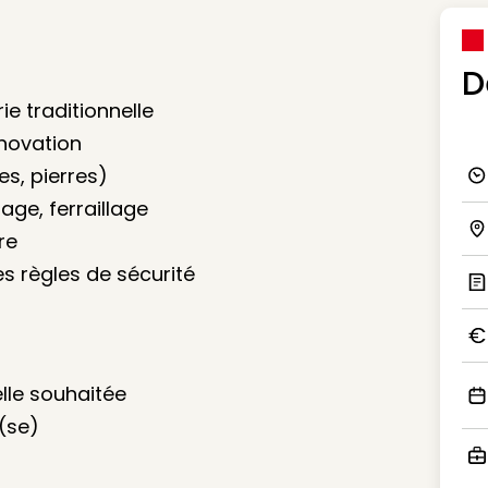
D
e traditionnelle
énovation
s, pierres)
Ico
age, ferraillage
re
Ico
es règles de sécurité
Ic
Ico
lle souhaitée
Ico
(se)
Ico