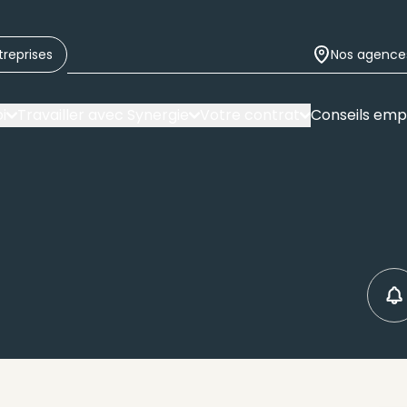
treprises
Nos agence
i
Travailler avec Synergie
Votre contrat
Conseils emp
C