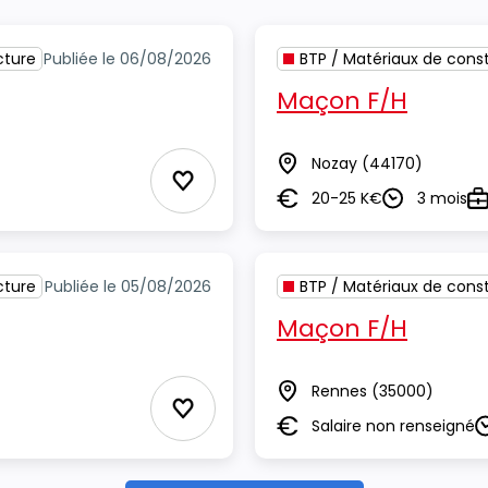
cture
Publiée le 06/08/2026
BTP / Matériaux de const
Maçon F/H
Nozay
(44170)
Lieu
Ajouter aux Favoris
20-25 K€
3 mois
Salaire
Durée
Ty
cture
Publiée le 05/08/2026
BTP / Matériaux de const
Maçon F/H
Rennes
(35000)
Lieu
Ajouter aux Favoris
Salaire non renseigné
Salaire
D