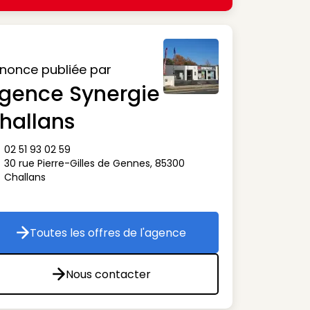
nonce publiée par
gence Synergie
hallans
02 51 93 02 59
ône téléphone
30 rue Pierre-Gilles de Gennes
,
85300
ône adresse
Challans
Toutes les offres de l'agence
Toutes les offres de l'agence
Nous contacter
Nous contacter