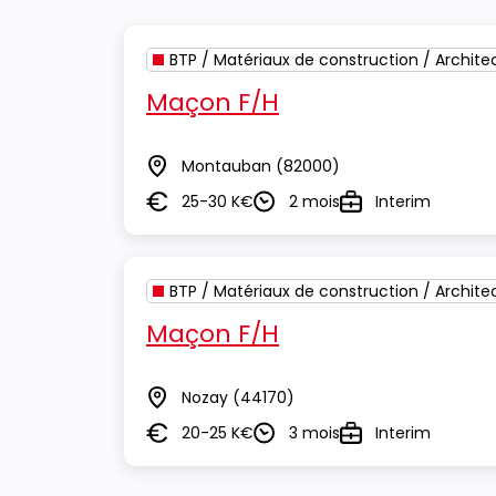
BTP / Matériaux de construction / Archite
Maçon F/H
Montauban
(82000)
Lieu
25-30 K€
2 mois
Interim
Salaire
Durée
Type
BTP / Matériaux de construction / Archite
Maçon F/H
Nozay
(44170)
Lieu
20-25 K€
3 mois
Interim
Salaire
Durée
Type