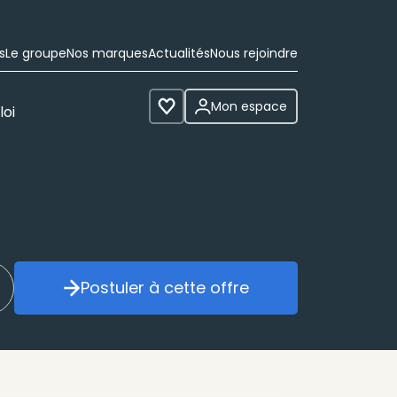
s
Le groupe
Nos marques
Actualités
Nous rejoindre
Mon espace
loi
Voir les favoris
Postuler à cette offre
réer mon alerte
Postuler à cette offre