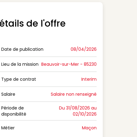
étails de l'offre
Date de publication
08/04/2026
n Date de publication
Lieu de la mission
Beauvoir-sur-Mer - 85230
n Lieu de la mission
Type de contrat
Interim
on Type de contrat
Salaire
Salaire non renseigné
n Salaire
Période de
Du 31/08/2026 au
disponibilité
02/10/2026
n Période de disponibilité
Métier
Maçon
n Métier