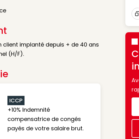
nce
I
nt
 client implanté depuis + de 40 ans
C
nel (H/F).
i
ie
Av
ra
ICCP
+10% Indemnité
compensatrice de congés
payés de votre salaire brut.