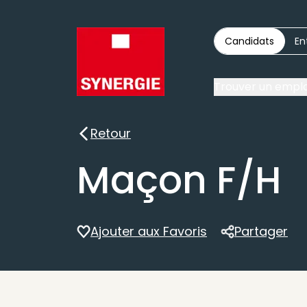
Candidats
En
Trouver un emplo
Retour
Retour
Maçon F/H
Ajouter aux Favoris
Partager
Partager