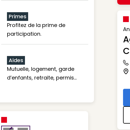
Primes
Profitez de la prime de
An
participation.
A
C
Aides
Ic
Mutuelle, logement, garde
Ic
d’enfants, retraite, permis…