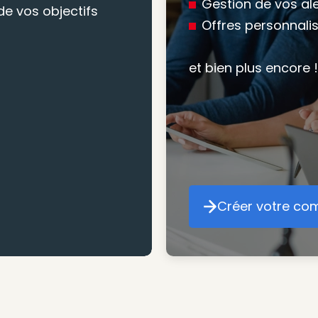
Gestion de vos al
e vos objectifs
Offres personnali
Nous vous accomp
votre recherche, en
et bien plus encore !
mesure pour maxim
atteindre vos objec
Créer votre co
Cr