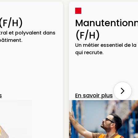
(F/H)
Manutentionn
(F/H)
ral et polyvalent dans
bâtiment.
Un métier essentiel de la 
qui recrute.
Next
s
En savoir plus