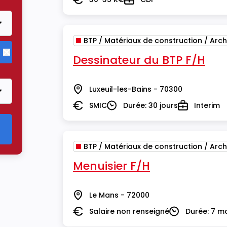
Salaire
Type
BTP / Matériaux de construction / Arch
Dessinateur du BTP F/H
Supprimer le critère BTP / Matériaux de construction / Arch
Luxeuil-les-Bains - 70300
Lieu
SMIC
Durée: 30 jours
Interim
Salaire
Durée
Type
BTP / Matériaux de construction / Arch
Menuisier F/H
Le Mans - 72000
Lieu
Salaire non renseigné
Durée: 7 m
Salaire
Durée