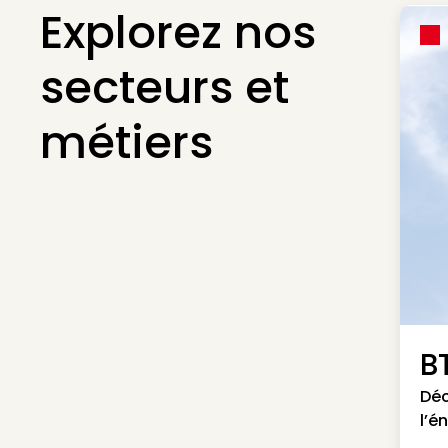
Explorez nos
secteurs et
métiers
B
Déc
l’é