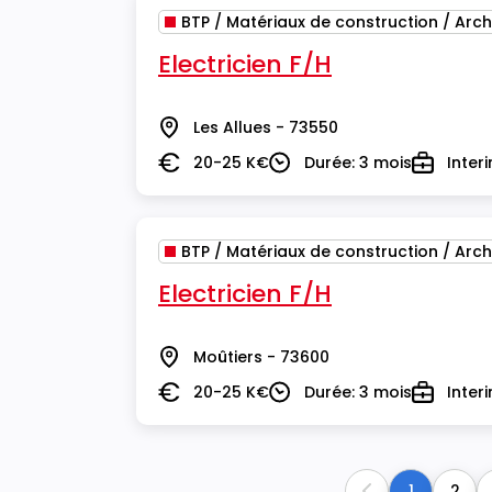
BTP / Matériaux de construction / Arch
Electricien F/H
Les Allues - 73550
Lieu
20-25 K€
Durée: 3 mois
Inter
Salaire
Durée
Type
BTP / Matériaux de construction / Arch
Electricien F/H
Moûtiers - 73600
Lieu
20-25 K€
Durée: 3 mois
Inter
Salaire
Durée
Type
1
2