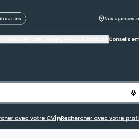
ntreprises
Nos agences
L
oi
Travailler avec Synergie
Votre contrat
Conseils em
ement. Vous aurez 10 secondes pour enregistrer votre re
cher avec votre CV
Rechercher avec votre profil
Rechercher avec votre CV
Rechercher