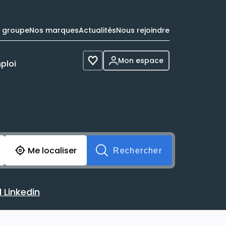
e groupe
Nos marques
Actualités
Nous rejoindre
Mon espace
ploi
Voir les favoris
cherche avant soumission du formulaire. Vous pouvez de 
Me localiser
Rechercher
 Linkedin
 avec votre profil Linkedin