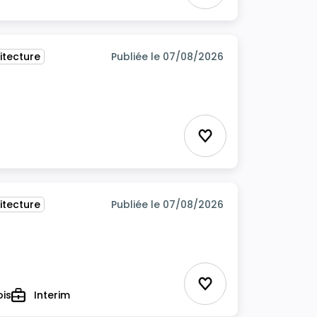
itecture
Publiée le 07/08/2026
itecture
Ajouter aux favor
itecture
Publiée le 07/08/2026
Ajouter aux favor
ois
Interim
Type