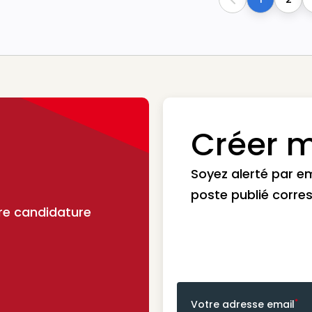
Previous
Créer m
Soyez alerté par e
poste publié corre
re candidature
*
Votre adresse email