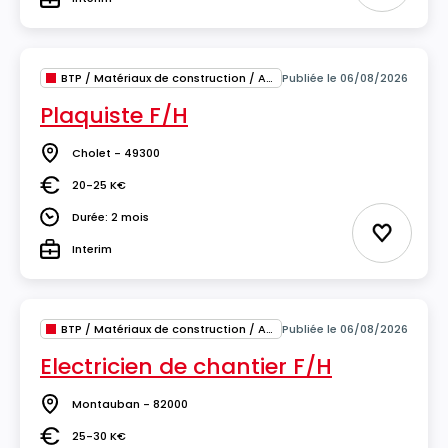
Type
BTP / Matériaux de construction / Architecture
Publiée le 06/08/2026
Plaquiste F/H
Cholet - 49300
Lieu
20-25 K€
Salaire
Durée: 2 mois
Durée
Ajouter 
Interim
Type
BTP / Matériaux de construction / Architecture
Publiée le 06/08/2026
Electricien de chantier F/H
Montauban - 82000
Lieu
25-30 K€
Salaire