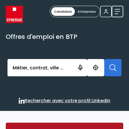
Candidats
Entreprises
Ouvri
Offres d'emploi en BTP
Activer l’élément pour lancer l’enregistrement. Vou
Rechercher avec votre profil Linkedin
Rechercher avec votre profi