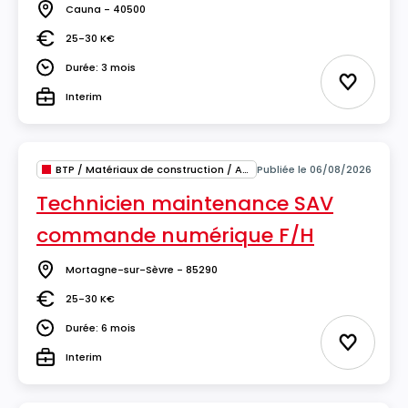
Cauna - 40500
Lieu
25-30 K€
Salaire
Durée: 3 mois
Durée
Ajouter 
Interim
Type
BTP / Matériaux de construction / Architecture
Publiée le 06/08/2026
Technicien maintenance SAV
commande numérique F/H
Mortagne-sur-Sèvre - 85290
Lieu
25-30 K€
Salaire
Durée: 6 mois
Durée
Ajouter 
Interim
Type