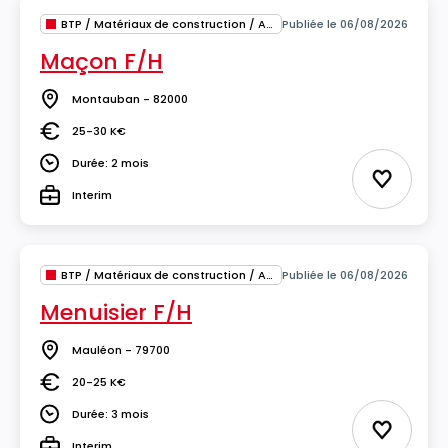
BTP / Matériaux de construction / Architecture
Publiée le 06/08/2026
Maçon F/H
Montauban - 82000
Lieu
25-30 K€
Salaire
Durée: 2 mois
Durée
Ajouter 
Interim
Type
BTP / Matériaux de construction / Architecture
Publiée le 06/08/2026
Menuisier F/H
Mauléon - 79700
Lieu
20-25 K€
Salaire
Durée: 3 mois
Durée
Ajouter 
Interim