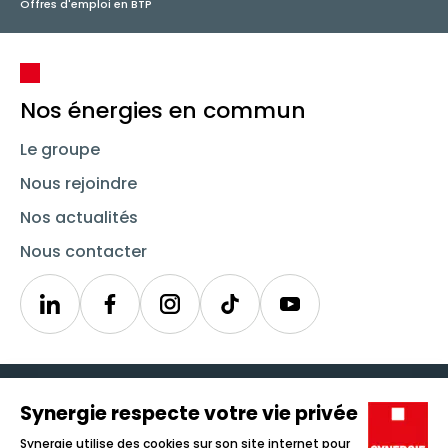
Offres d'emploi en BTP
Nos énergies en commun
Le groupe
Nous rejoindre
Nos actualités
Nous contacter
Linkedin
Synergie
Instagram
TikTok
Youtube
Trouver un emploi
Icône d'illustration
Candidats
Icône d'illustration