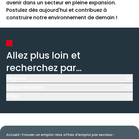
avenir dans un secteur en pleine expansion.
Postulez dès aujourd'hui et contribuez à
construire notre environnement de demain !
Allez plus loin et
recherchez par...
Régions
Icône d'illustration
Départements
Icône d'illustration
Villes
Icône d'illustration
Accueil
-
Trouver un emploi
-
Nos offres d'emploi par secteur
-