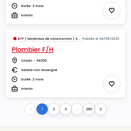
Durée: 2 mois
Durée
Ajouter 
Interim
Type
BTP / Matériaux de construction / Architecture
Publiée le 06/08/2026
Plombier F/H
Cholet - 49300
Lieu
Salaire non renseigné
Salaire
Durée: 2 mois
Durée
Ajouter 
Interim
Type
1
2
3
...
280
Previous
Next