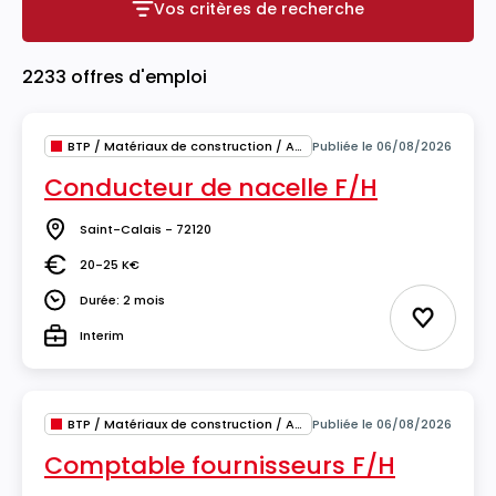
Vos critères de recherche
Vos critères de recherche
2233 offres d'emploi
BTP / Matériaux de construction / Architecture
Publiée le 06/08/2026
Conducteur de nacelle F/H
Saint-Calais - 72120
Lieu
20-25 K€
Salaire
Durée: 2 mois
Durée
Ajouter 
Interim
Type
BTP / Matériaux de construction / Architecture
Publiée le 06/08/2026
Comptable fournisseurs F/H