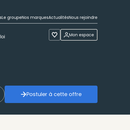
s
Le groupe
Nos marques
Actualités
Nous rejoindre
Mon espace
loi
Voir les favoris
Postuler à cette offre
réer mon alerte
Postuler à cette offre