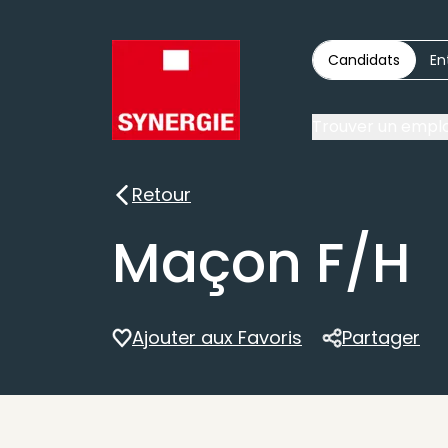
Candidats
En
Trouver un emplo
Retour
Retour
Maçon F/H
Ajouter aux Favoris
Partager
Partager