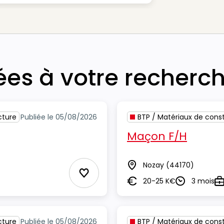
iées à votre recherc
cture
Publiée le 05/08/2026
BTP / Matériaux de const
Maçon F/H
Nozay
(44170)
Lieu
Ajouter aux Favoris
20-25 K€
3 mois
Salaire
Durée
Ty
cture
Publiée le 05/08/2026
BTP / Matériaux de const