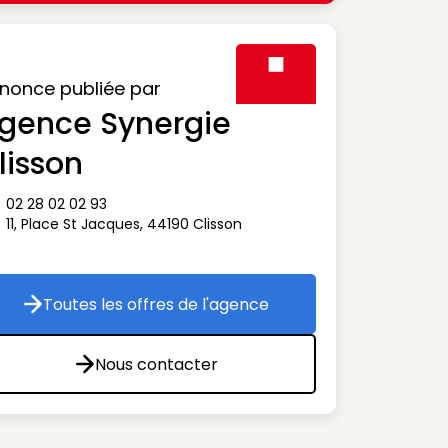
nonce publiée par
gence Synergie
Visuel générique des agen
lisson
02 28 02 02 93
ône téléphone
11, Place St Jacques
,
44190
Clisson
ône adresse
Toutes les offres de l'agence
Toutes les offres de l'agence
Nous contacter
Nous contacter