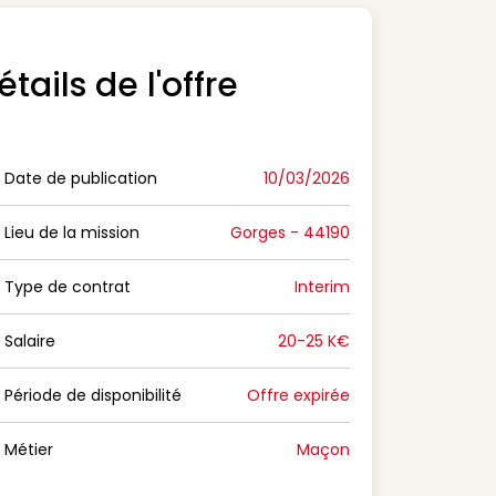
étails de l'offre
Date de publication
10/03/2026
n Date de publication
Lieu de la mission
Gorges - 44190
n Lieu de la mission
Type de contrat
Interim
on Type de contrat
Salaire
20-25 K€
n Salaire
Période de disponibilité
Offre expirée
n Période de disponibilité
Métier
Maçon
n Métier