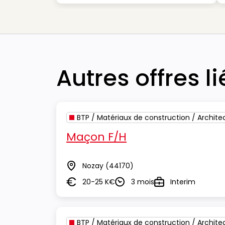
Autres offres l
BTP / Matériaux de construction / Archite
Maçon F/H
Nozay
(44170)
Lieu
20-25 K€
3 mois
Interim
Salaire
Durée
Type
BTP / Matériaux de construction / Archite