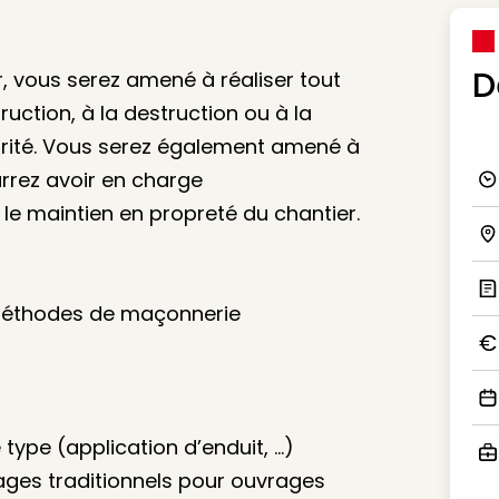
D
r, vous serez amené à réaliser tout
ruction, à la destruction ou à la
curité. Vous serez également amené à
rrez avoir en charge
Ico
le maintien en propreté du chantier.
Ico
s méthodes de maçonnerie
Ic
Ico
Ico
type (application d’enduit, …)
ages traditionnels pour ouvrages
Ico