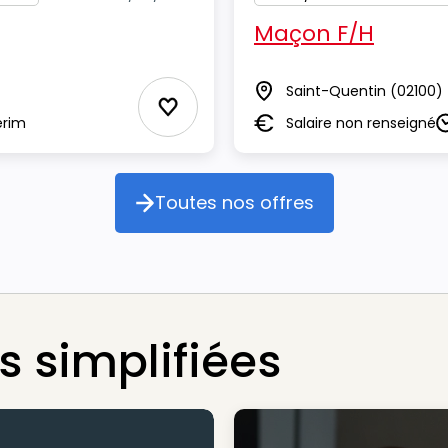
Maçon F/H
Saint-Quentin
(02100)
Lieu
Ajouter aux Favoris
erim
Salaire non renseigné
Salaire
D
Toutes nos offres
Toutes nos offres
 simplifiées