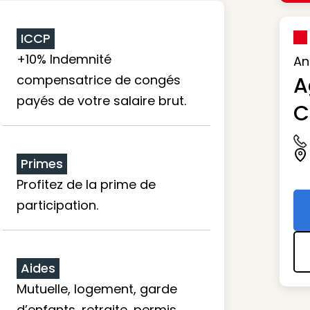
ICCP
+10% Indemnité
An
compensatrice de congés
A
payés de votre salaire brut.
C
Ic
Ic
Primes
Profitez de la prime de
participation.
Aides
Mutuelle, logement, garde
d’enfants, retraite, permis…