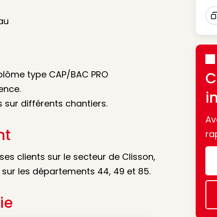
au
I
diplôme type CAP/BAC PRO
C
ence.
i
sur différents chantiers.
Av
nt
ra
ses clients sur le secteur de Clisson,
 sur les départements 44, 49 et 85.
ie