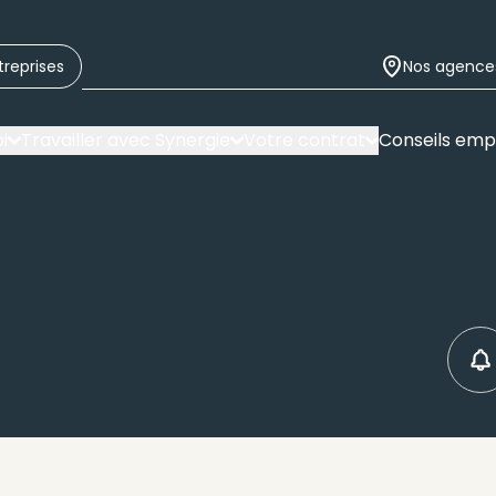
treprises
Nos agence
i
Travailler avec Synergie
Votre contrat
Conseils emp
C