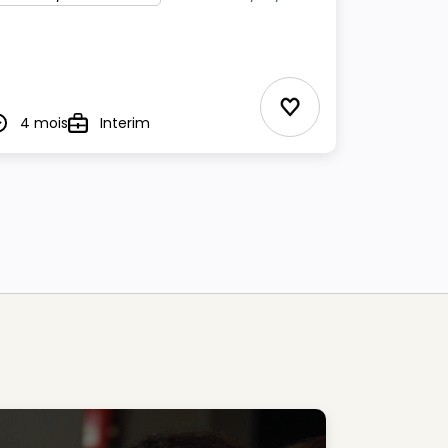
Ajouter aux Favor
4 mois
Interim
urée
Type