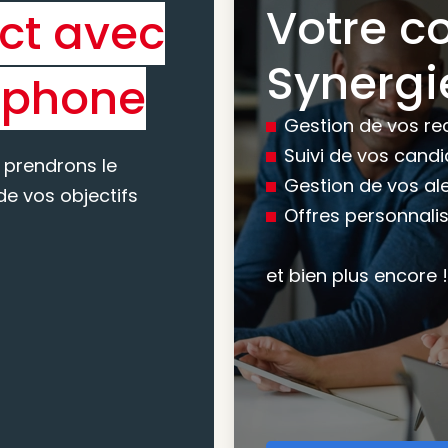
Votre c
ct avec
Bénéfic
Synergi
éphone
experti
Gestion de vos re
conseil
Suivi de vos cand
 prendrons le
Gestion de vos al
e vos objectifs
Offres personnali
Nous vous accomp
votre recherche, en
et bien plus encore !
mesure pour maxim
atteindre vos objec