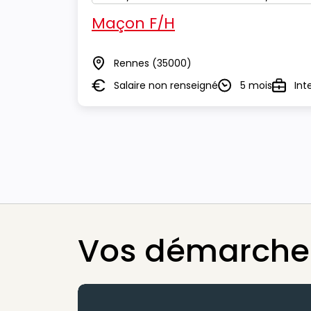
Maçon F/H
Rennes
(35000)
Lieu
Salaire non renseigné
5 mois
Int
Salaire
Durée
Type
Vos démarches