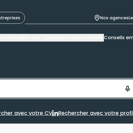
ntreprises
Nos agences
L
oi
Travailler avec Synergie
Votre contrat
Conseils em
ement. Vous aurez 10 secondes pour enregistrer votre re
cher avec votre CV
Rechercher avec votre profil
Rechercher avec votre CV
Rechercher