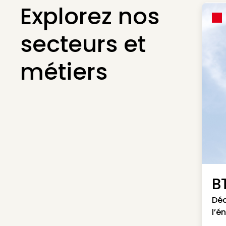
Explorez nos
secteurs et
métiers
B
Déc
l’é