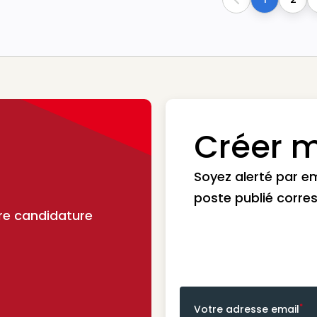
Previous
Créer m
Soyez alerté par e
poste publié corre
re candidature
*
Votre adresse email