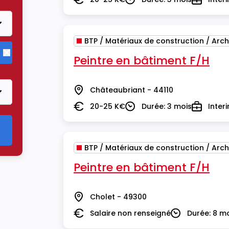
Salaire
Durée
Type
BTP / Matériaux de construction / Arch
Peintre en bâtiment F/H
Supprimer le critère BTP / Matériaux de construction / Arch
Châteaubriant - 44110
Lieu
20-25 K€
Durée: 3 mois
Inter
Salaire
Durée
Type
BTP / Matériaux de construction / Arch
Peintre en bâtiment F/H
Cholet - 49300
Lieu
Salaire non renseigné
Durée: 8 m
Salaire
Durée