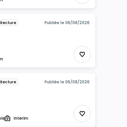
itecture
Publiée le 06/08/2026
itecture
Ajouter aux favor
im
itecture
Publiée le 06/08/2026
Ajouter aux favor
ois
Interim
Type