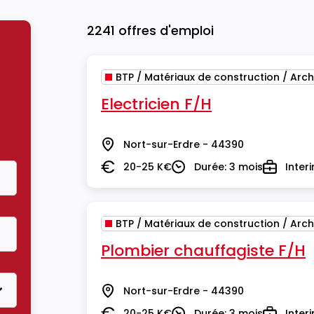
2241 offres d'emploi
BTP / Matériaux de construction / Arch
Electricien F/H
Nort-sur-Erdre - 44390
Lieu
20-25 K€
Durée: 3 mois
Inter
Salaire
Durée
Type
BTP / Matériaux de construction / Arch
Plombier chauffagiste F/H
Nort-sur-Erdre - 44390
Lieu
20-25 K€
Durée: 3 mois
Inter