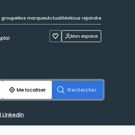
e groupe
Nos marques
Actualités
Nous rejoindre
Mon espace
ploi
Voir les favoris
cherche avant soumission du formulaire. Vous pouvez de 
Me localiser
Rechercher
 Linkedin
 avec votre profil Linkedin