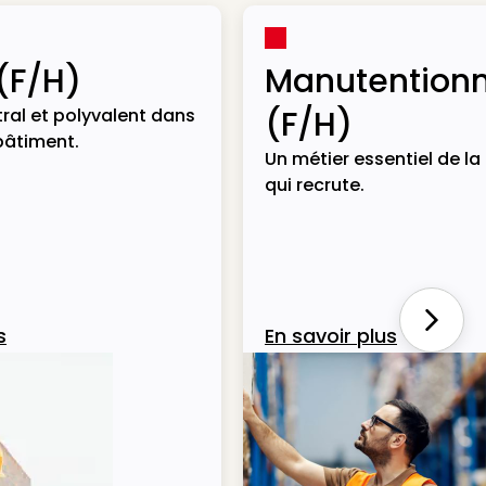
(F/H)
Manutentionn
(F/H)
ral et polyvalent dans
bâtiment.
Un métier essentiel de la 
qui recrute.
Next
s
En savoir plus