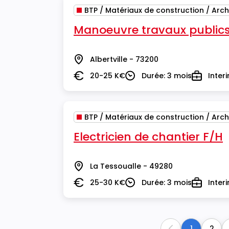
BTP / Matériaux de construction / Arch
Manoeuvre travaux publics
Albertville - 73200
Lieu
20-25 K€
Durée: 3 mois
Inter
Salaire
Durée
Type
BTP / Matériaux de construction / Arch
Electricien de chantier F/H
La Tessoualle - 49280
Lieu
25-30 K€
Durée: 3 mois
Inter
Salaire
Durée
Type
1
2