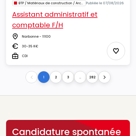
BTP / Matériaux de construction / Architecture
Publiée le 07/08/2026
Assistant administratif et
comptable F/H
Narbonne - 11100
Lieu
30-35 K€
Salaire
Ajouter 
CDI
Type
1
2
3
...
282
Previous
Next
Candidature spontanée