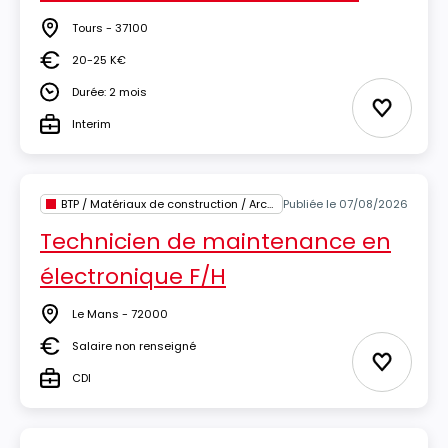
Tours - 37100
Lieu
20-25 K€
Salaire
Durée: 2 mois
Durée
Ajouter 
Interim
Type
BTP / Matériaux de construction / Architecture
Publiée le 07/08/2026
Technicien de maintenance en
électronique F/H
Le Mans - 72000
Lieu
Salaire non renseigné
Salaire
Ajouter 
CDI
Type