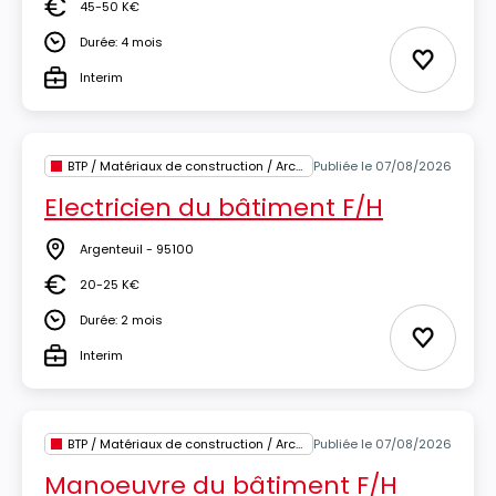
45-50 K€
Salaire
Durée: 4 mois
Durée
Ajouter 
Interim
Type
BTP / Matériaux de construction / Architecture
Publiée le 07/08/2026
Electricien du bâtiment F/H
Argenteuil - 95100
Lieu
20-25 K€
Salaire
Durée: 2 mois
Durée
Ajouter 
Interim
Type
BTP / Matériaux de construction / Architecture
Publiée le 07/08/2026
Manoeuvre du bâtiment F/H