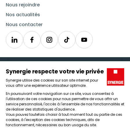
Nous rejoindre
Nos actualités
Nous contacter
Linkedin
Synergie
Instagram
TikTok
Youtube
Trouver un emploi
Icône d'illustration
Candidats
Icône d'illustration
Entreprises
Icône d'illustration
Nos agences
Icône d'illustration
Conditions générales d'utilisation et mentions légales
Protection des données
Lanceur d'alertes