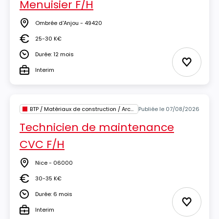
Menuisier F/H
Ombrée d'Anjou - 49420
Lieu
25-30 K€
Salaire
Durée: 12 mois
Durée
Ajouter 
Interim
Type
BTP / Matériaux de construction / Architecture
Publiée le 07/08/2026
Technicien de maintenance
CVC F/H
Nice - 06000
Lieu
30-35 K€
Salaire
Durée: 6 mois
Durée
Ajouter 
Interim
Type