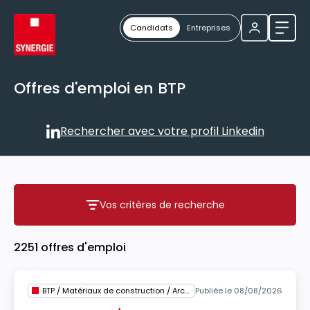
Candidats
Entreprises
Ouvri
Offres d'emploi en BTP
Rechercher avec votre profil Linkedin
Rechercher avec votre profil
Vos critères de recherche
Vos critères de recherche
2251 offres d'emploi
BTP / Matériaux de construction / Architecture
Publiée le 08/08/2026