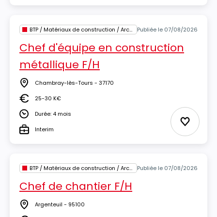
BTP / Matériaux de construction / Architecture
Publiée le 07/08/2026
Chef d'équipe en construction
métallique F/H
Chambray-lès-Tours - 37170
Lieu
25-30 K€
Salaire
Durée: 4 mois
Durée
Ajouter 
Interim
Type
BTP / Matériaux de construction / Architecture
Publiée le 07/08/2026
Chef de chantier F/H
Argenteuil - 95100
Lieu