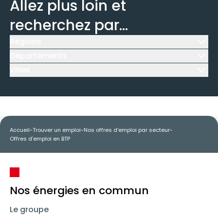
Allez plus loin et
recherchez par...
Régions
Icône d'illustration
Départements
Icône d'illustration
Villes
Icône d'illustration
Accueil
-
Trouver un emploi
-
Nos offres d'emploi par secteur
-
Offres d'emploi en BTP
Nos énergies en commun
Le groupe